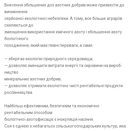
Внесення збільшених доз азотних добрив може призвести до
виникнення
серйозної екологічної небезпеки. А тому, все більше аграріїв
схиляються до
зменшення використання хімічного азоту і збільшення азоту
біологічного
походження, який має певні переваги, а саме:
— зберігає екологію природного середовища;
— дозволяє зменшити витрати енергії та си­ро­ви­ни на ви­роб­
ництво
міне­раль­них азот­них до­б­рив;
— дозволяє отримати екологічно чисті рентабельні продукти
рослинництва.
Найбільш ефективним, безпечним та економічно
рентабельним способом
біологічної азотофіксаціє є інокуляція насіння.
Соя є однією з небагатьох сільськогосподарських культур, яка