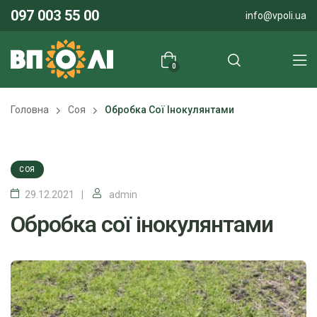
097 003 55 00
info@vpoli.ua
0
Головна
Соя
Обробка Сої Інокулянтами
СОЯ
29.12.2021
admin
Обробка сої інокулянтами