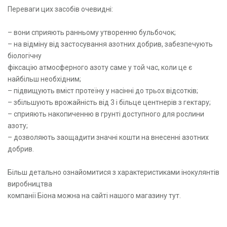
Переваги цих засобів очевидні:
– вони сприяють ранньому утворенню бульбочок;
– на відміну від застосування азотних добрив, забезпечують
біологічну
фіксацію атмосферного азоту саме у той час, коли це є
найбільш необхідним;
– підвищують вміст протеїну у насінні до трьох відсотків;
– збільшують врожайність від 3 і більце центнерів з гектару;
– сприяють накопиченню в грунті доступного для рослини
азоту;
– дозволяють заощадити значні кошти на внесенні азотних
добрив.
Більш детально ознайомитися з характеристиками інокулянтів
виробництва
компанії Біона можна на сайті нашого магазину тут.