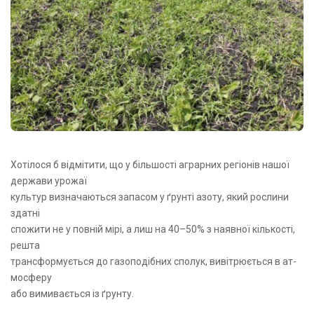
Хотілося б відмітити, що у більшості аграрних регіонів нашої
держави урожаї
культур визначаються запасом у ґрунті азоту, який рос­ли­ни
здатні
спо­­жи­ти не у повній мірі, а лиш на 40–50% з наявної кількості,
ре­ш­та
транс­фор­мується до га­зо­подібних спо­лук, вивітрюється в ат­
мо­сфе­ру
або ви­ми­вається із ґрун­ту.