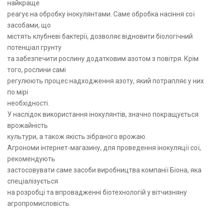
найкраще
реагує на обробку інокулянтами. Саме обробка насіння сої
засобами, що
містять клубневі бактерії, дозволяє відновити біологічний
потенціал грунту
та забезпечити рослину додатковим азотом з повітря. Крім
того, рослини самі
регулюють процес надходження азоту, який потрапляє у них
по мірі
необхідності.
У наслідок використання інокулянтів, значно покращується
врожайність
культури, а також якість зібраного врожаю.
Агрономи інтернет-магазину, для проведення інокуляції сої,
рекомендують
застосовувати саме засоби виробництва компанії Біона, яка
спеціалізується
на розробці та впровадженні біотехнологій у вітчизняну
агропромисловість.