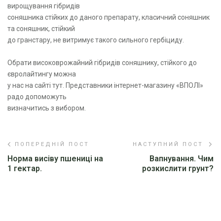
вирощування гібридів
соняшника стійких до даного препарату, класичний соняшник
та соняшник, стійкий
до гранстару, не витримує такого сильного гербіциду.
Обрати високоврожайний гібридів соняшнику, стійкого до
євролайтингу можна
у нас на сайті тут. Представники інтернет-магазину «ВПОЛІ»
радо допоможуть
визначитись з вибором.
ПОПЕРЕДНІЙ ПОСТ
НАСТУПНИЙ ПОСТ
Норма висіву пшениці на
Вапнування. Чим
1 гектар.
розкислити грунт?