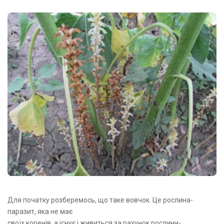
Для початку розберемось, що таке вовчок. Це рослина-
паразит, яка не має
своїх коренів, а існує і живиться за рахунок рослини-