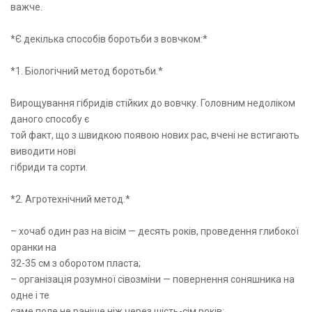
важче.
*Є декілька способів боротьби з вовчком:*
*1. Біологічний метод боротьби.*
Вирощування гібридів стійких до вовчку. Головним недоліком
даного способу є
той факт, що з швидкою появою нових рас, вчені не встигають
виводити нові
гібриди та сорти.
*2. Агротехнічний метод.*
– хочаб один раз на вісім — десять років, проведення глибокої
оранки на
32-35 см з оборотом пласта;
– організація розумної сівозміни — повернення соняшника на
одне і те
саме поле не раніше ніж через шість-сім років;