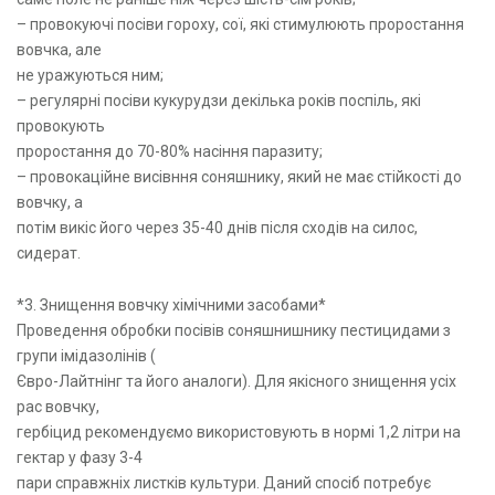
– провокуючі посіви гороху, сої, які стимулюють проростання
вовчка, але
не уражуються ним;
– регулярні посіви кукурудзи декілька років поспіль, які
провокують
проростання до 70-80% насіння паразиту;
– провокаційне висівння соняшнику, який не має стійкості до
вовчку, а
потім викіс його через 35-40 днів після сходів на силос,
сидерат.
*3. Знищення вовчку хімічними засобами*
Проведення обробки посівів соняшнишнику пестицидами з
групи імідазолінів (
Євро-Лайтнінг та його аналоги). Для якісного знищення усіх
рас вовчку,
гербіцид рекомендуємо використовують в нормі 1,2 літри на
гектар у фазу 3-4
пари справжніх листків культури. Даний спосіб потребує