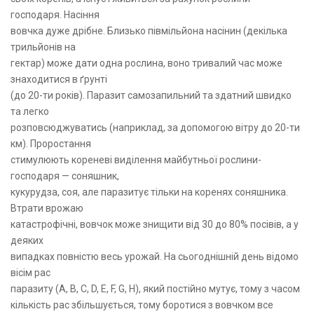
господаря. Насіння
вовчка дуже дрібне. Близько півмільйона насінин (декілька
трильйонів на
гектар) може дати одна рослина, воно тривалий час може
знаходитися в ґрунті
(до 20-ти років). Паразит самозапильний та здатний швидко
та легко
розповсюджуватись (наприклад, за допомогою вітру до 20-ти
км). Проростання
стимулюють кореневі виділення майбутньої рослини-
господаря — соняшник,
кукурудза, соя, але паразитує тільки на коренях соняшника.
Втрати врожаю
катастрофічні, вовчок може знищити від 30 до 80% посівів, а у
деяких
випадках повністю весь урожай. На сьогоднішній день відомо
вісім рас
паразиту (A, B, C, D, E, F, G, H), який постійно мутує, тому з часом
кількість рас збільшується, тому боротися з вовчком все