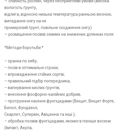
— слабкість рослин, через несприятливі умови (висока
вологість ґрунту,
відлига, відносно низька температура ранньою весною,
випадання снігу на не
промерзлий ґрунт, повільне сходження снігу).
— розміщення посівів озимих на знижених ділянках поля.
*Методи боротьби:*
– оранка по зябу;
– посів в оптимальні строки;
– впровадження стійких сортів;
– правильний підбір попередника;
– вапнування кислих ґрунтів;
– внесення фосфорно-калійних добрив;
– протруєння насіння фунгіцидами (Вінцит, Вінцит Форте,
Бенол, Фундазол,
Скарлет, Супервін, Авіценна та інші );
– обробка посівів фунгіцидами, якомога пізніше восени
(Імпакт, Акула,