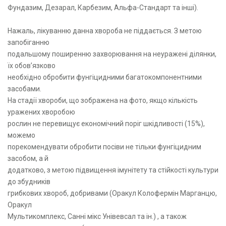
Фундазим, Дезарал, Карбезим, Альфа-Стандарт та інші).
Нажаль, лікуванню данна хвороба не піддається. З метою
запобіганню
подальшому поширенню захворювання на неуражені ділянки,
їх обов’язково
необхідно обробити фунгіцидними багатокомпонентними
засобами.
На стадії хвороби, що зображена на фото, якщо кількість
уражених хворобою
рослин не перевищує економічний поріг шкідливості (15%),
можемо
порекомендувати обробити посіви не тільки фунгіцидним
засобом, а й
додатково, з метою підвищення імунітету та стійкості культури
до збудників
грибкових хвороб, добривами (Оракул Колофермін Марганцю,
Оракул
Мультикомплекс, Санні мікс Унівевсал та ін.) , а також