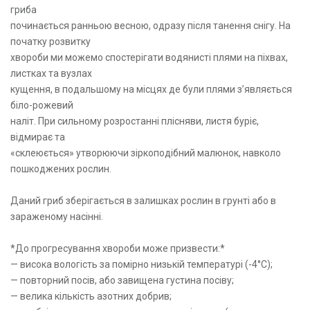
гриба
починається ранньою весною, одразу після танення снігу. На
початку розвитку
хвороби ми можемо спостерігати водянисті плями на піхвах,
листках та вузлах
кущення, в подальшому на місцях де були плями з’являється
біло-рожевий
наліт. При сильному розростанні плісняви, листя буріє,
відмирає та
«склеюється» утворюючи зіркоподібний малюнок, навколо
пошкоджених рослин.
Даний гриб зберігається в залишках рослин в грунті або в
зараженому насінні.
*До прогресування хвороби може призвести:*
— висока вологість за помірно низькій температурі (-4°С);
— повторний посів, або завищена густина посіву;
— велика кількість азотних добрив;