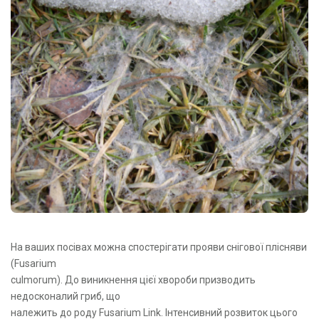
На ваших посівах можна спостерігати прояви снігової плісняви
(Fusarium
culmorum). До виникнення цієї хвороби призводить
недосконалий гриб, що
належить до роду Fusarium Link. Інтенсивний розвиток цього