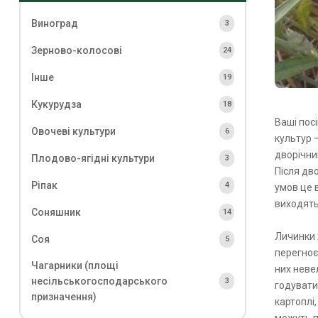
Виноград
3
Зерново-колосові
24
Інше
19
Кукурудза
18
Ваші пос
Овочеві культури
6
культур 
дворічни
Плодово-ягідні культури
3
Після дв
Ріпак
4
умов це в
виходять
Соняшник
14
Личинки 
Соя
5
перегноє
Чагарники (площі
них невел
несільськогосподарського
3
годувати
призначення)
картоплі