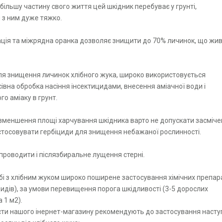
 більшу частину свого життя цей шкідник перебуває у грунті,
 з ним дуже тяжко.
ція та міжрядна оранка дозволяє знищити до 70% личинок, що жив
ля знищення личинок хлібного жука, широко використовується
івна обробка насіння інсектицидами, внесення аміачної води і
го аміаку в грунт.
зменшення площі харчування шкідника варто не допускати засміче
астосовувати гербіциди для знищення небажаної рослинності.
проводити і післязбиральне лущення стерні.
бі з хлібним жуком широко поширене застосування хімічних препар
цидів), за умови перевищення порога шкідливості (3-5 дорослих
 1 м2).
сти нашого інернет-магазину рекомендують до застосування насту