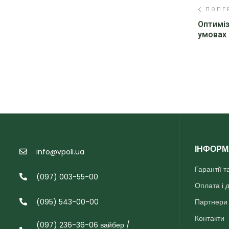
ПОПЕ
Оптиміз
умовах 
ІНФОРМ
info@vpoli.ua
Гарантії 
(097) 003-55-00
Оплата і 
(095) 543-00-00
Партнери
Контакти
(097) 236-36-06 вайбер /