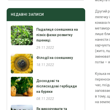
можуть п
Другий р
НЕДАВНІ ЗАПИСИ
лялечку і
комаха п
метаморф
Падалиця соняшника на
лише бли
пізніх фазах розвитку
нанести 
пшениці.
харчують
29.11.2022
(жито, п
змінюват
Філодії на соняшнику
потім — я
18.11.2022
Кузька н
переноси
Досходові та
час, пої
післясходові гербіциди
заповзаю
на буряки
в тому, щ
08.11.2022
на землю
Як викорчувати та