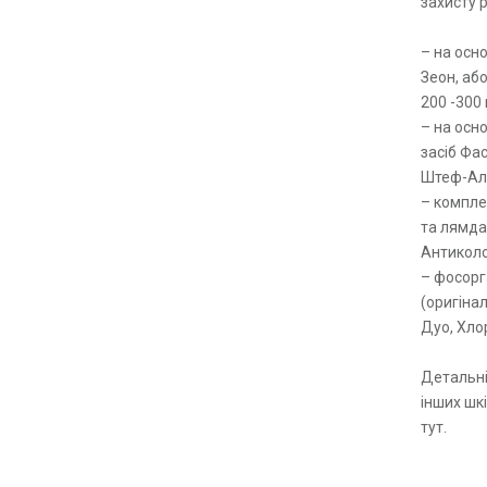
захисту р
– на осн
Зеон, або
200 -300 
– на осн
засіб Фас
Штеф-Аль
– компле
та лямда
Антиколор
– фосорг
(оригінал
Дуо, Хлор
Детальні
інших шк
тут.