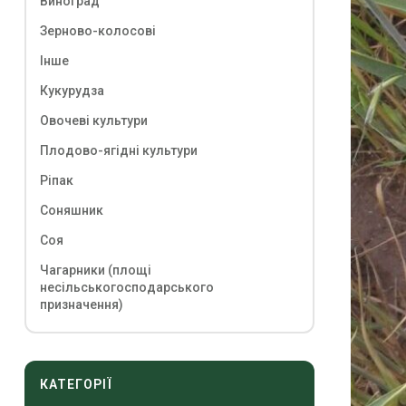
Виноград
Зерново-колосові
Інше
Кукурудза
Овочеві культури
Плодово-ягідні культури
Ріпак
Соняшник
Соя
Чагарники (площі
несільськогосподарського
призначення)
КАТЕГОРІЇ