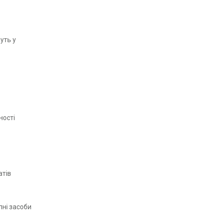
уть у
ності
атів
пні засоби