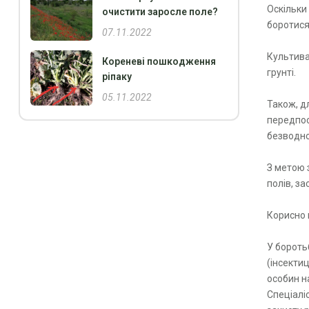
Оскільки
очистити заросле поле?
боротися
07.11.2022
Культива
Кореневі пошкодження
грунті.
ріпаку
05.11.2022
Також, д
передпос
безводно
З метою 
полів, з
Корисно 
У бороть
(інсекти
особин на
Спеціалі