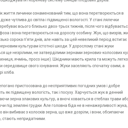
ошкоджувати і кореневу систему сіянців плодових дерев.
ік життя личинки ознаменований тим, що вона перетворюється в
 дуже чутлива до світла і підвищеної вологості. У стані лялечки
еребуває всього близько двох-трьох тижнів, після чого відбуваєть
оза і вона перетворюється на дорослу особину. Жук, що визрів, ж
зько сорока п’яти днів, але навіть за цей невеликий період встигає
зерновим культурам істотної шкоди. У дорослому стані жуки
ся ще незрілими, не затверділими зернами зернових-колосових ку
шениця, ячмінь, просо інше). Шкідники мають крила та можуть легко
и середовище свого існування. Жуки заселяють спочатку озимі, а
рі хліба.
епогано пристосована до несприятливих погодних умов і добре
ть як підвищену вологість, так і посуху. Харчується жук в денний
даючи зерна злакових культур, а вночі ховається в стеблах трави аб
чи під земляні грудки. Але головна біда не в ненажерливості жука,
о він вибиває з колосків зерна, що вже дозріли, і вони, обсипаючи
, стають непридатними.