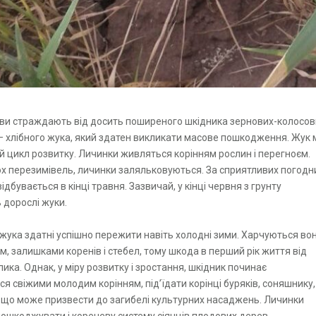
іви страждають від досить поширеного шкідника зернових-колосов
— хлібного жука, який здатен викликати масове пошкодження. Жук 
й цикл розвитку. Личинки живляться корінням рослин і перегноєм.
ох перезимівель, личинки заляльковуються. За сприятливих погодн
ідбувається в кінці травня. Зазвичай, у кінці червня з грунту
 дорослі жуки.
жука здатні успішно пережити навіть холодні зими. Харчуються во
м, залишками коренів і стебел, тому шкода в перший рік життя від
ика. Однак, у міру розвитку і зростання, шкідник починає
ся свіжими молодим корінням, під’їдати корінці буряків, соняшнику,
, що може призвести до загибелі культурних насаджень. Личинки