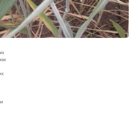
их
має
их
ни