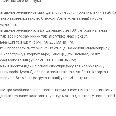
ослин від хлібного жука:
ові діючої речовини лямда-цигалотрин 50 г/л (оригінальний засіб К
 його замінники такі, як: Оперкот, Антигусінь та інші) у нормі
мл на 1 га;
ові діючої речовини альфа-циперметрин 100 г/л (оригінальний
так, або його замінники такі, як: Атрікс, Фас, Нокаут,
фа-Цип та інші) у нормі 150-200 мл на 1 га;
ксні препарати системно-контактної дії на основі імідаклоприду
-цигалотрину (Оперкот Акро, Канонір Дуо, Наповал, Разит,
ад Макс та інші) у нормі 100-150 мл на 1 га;
анічні інсектициди на основі хлорпирифосу та циперметрину
ьний засіб Нурел Д, або його замінники такі, як: Залп, Фосорган
пиривіт-Агро, Штефотрута та інші) у нормі 1 літр на 1 га.
ше про особливості препаратів, норми внесення та ефективність п
ідників зернових-колосових культур можна дізнатися у нас на сайті