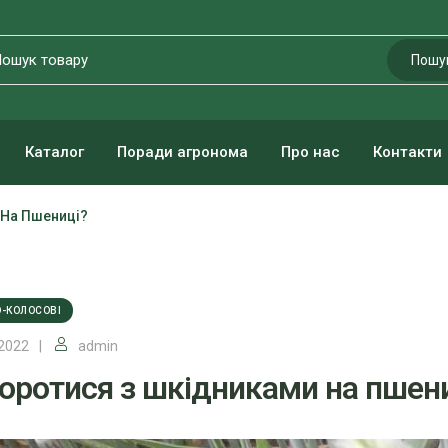
Пошу
Каталог
Поради агронома
Про нас
Контакти
 На Пшениці?
-КОЛОСОВІ
.2022
admin
боротися з шкідниками на пшен