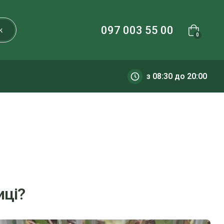
097 003 55 00
к
0
з 08:30 до 20:00
иці?