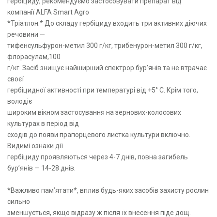
гербіциду, рекомендуємо застосовувати препарат від
компанії ALFA Smart Agro
*Тріатлон.* До складу гербіциду входить три активних діючих
речовини —
тифенсульфурон-метил 300 г/кг, трибенурон-метил 300 г/кг,
флорасулам,100
г/кг. Засіб знищує найширший спектрор бур’янів та не втрачає
своєї
гербіцидної активності при температурі від +5° С. Крім того,
володіє
широким вікном застосування на зернових-колосових
культурах в період від
сходів до появи прапорцевого листка культури включно.
Видимі ознаки дії
гербіциду проявляються через 4-7 днів, повна загибель
бур’янів — 14-28 днів.
*Важливо пам’ятати*, вплив будь-яких засобів захисту рослин
сильно
зменшується, якщо відразу ж після їх внесення піде дощ.