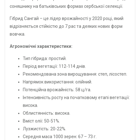
соняшнику на батьківських формах сербської селекції.
Гібрид Сангай – це лідер врожайності у 2020 році, який
відрізняється стійкістю до 7 рас та деяких нових форм
вовчка.
Агрономічні характеристики:
Тип гібрида: простий.
Період вегетації: 112-114 днів.
Рекомендована зона вирощування: степ, лісостеп.
Напрямок використання: олійний.
Потенційна врожайність: 58 ц/га.
Інтенсивність росту на початковому етапі вегетації:
висока.
Облистянність: висока.
Вміст олії: 50-51%.
Лузжистість: 20-22%.
Середня маса 1000 зерен: 67 – 73 г.