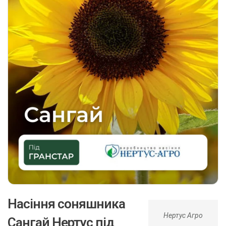
Насіння соняшника
Нертус Агро
Сангай Нертус під