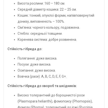
Виcота рослини: 160 – 180 см.
Середній діаметр кошика: 22 – 25 см.
Кошик: тонкий, опуклої форми, напівповернутий
донизу, виповненість – 100%.
Сім’янка: чорного кольору, подовжена.
Стебло: середньої товщини.
Коренева система: добре розвинена.
Стійкість гібрида до:
Полягання: дуже висока.
Посухи: дуже висока.
Осипання: дуже висока.
Вовчка (раси): A, B, C, D, E, F, G+.
Стійкість гібрида до хвороб та шкідників:
Високо толерантний до борошнистої роси
(Plasmopara helianthi), фомопсису (Phomopsis),
фомозу (Phoma), толерантний до іржі (Puccinia