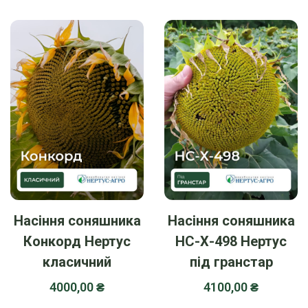
Насіння соняшника
Насіння соняшника
Конкорд Нертус
НС-Х-498 Нертус
класичний
під гранстар
4000,00
₴
4100,00
₴