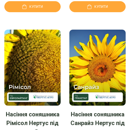
КУПИТИ
КУПИТИ
Насіння соняшника
Насіння соняшника
Рімісол Нертус під
Санрайз Нертус під