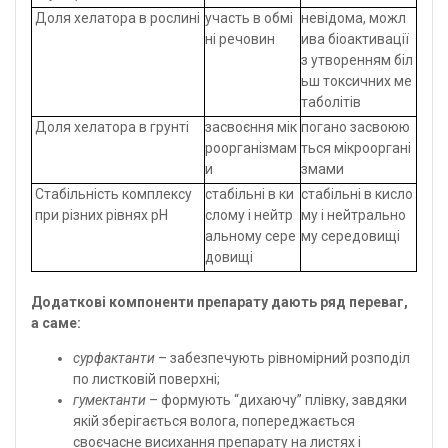
Доля хелатора в рослині
участь в обмі
н
евідома, можл
ні речовин
ива біоактивації
з утворенням біл
ьш токсичних ме
таболітів
Доля хелатора в грунті
засвоєння мік
п
огано засвоюю
роорганізмам
ться мікрооргані
и
змами
Стабільність комплексу
стабільні в ки
с
табільні в кисло
при різних рівнях рН
слому і нейтр
му і нейтрально
альному сере
му середовищі
довищі
Додаткові компоненти препарату дають ряд переваг,
а саме:
сурфактанти
– забезпечують рівномірний розподіл
по листковій поверхні;
гумектанти
– формують “дихаючу” плівку, завдяки
якій зберігається волога, попереджається
своєчасне висихання препарату на листях і