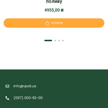
поливу
4955,00
₴
КУПИТИ
info@vpoli.ua
(097) 003-55-00