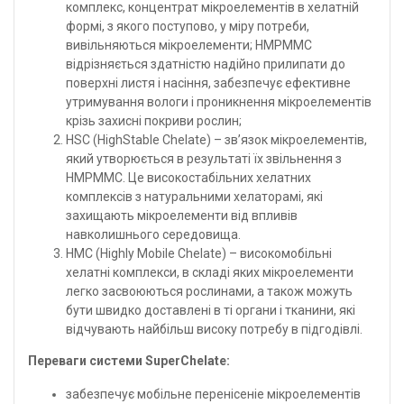
комплекс, концентрат мікроелементів в хелатній
формі, з якого поступово, у міру потреби,
вивільняються мікроелементи; HMPMMC
відрізняється здатністю надійно прилипати до
поверхні листя і насіння, забезпечує ефективне
утримування вологи і проникнення мікроелементів
крізь захисні покриви рослин;
HSC (HighStable Chelate) – зв’язок мікроелементів,
який утворюється в результаті їх звільнення з
HMPMMC. Це високостабільних хелатних
комплексів з натуральними хелаторамі, які
захищають мікроелементи від впливів
навколишнього середовища.
HMC (Highly Mobile Chelate) – високомобільні
хелатні комплекси, в складі яких мікроелементи
легко засвоюються рослинами, а також можуть
бути швидко доставлені в ті органи і тканини, які
відчувають найбільш високу потребу в підгодівлі.
Переваги системи SuperChelate:
забезпечує мобільне перенісеніе мікроелементів