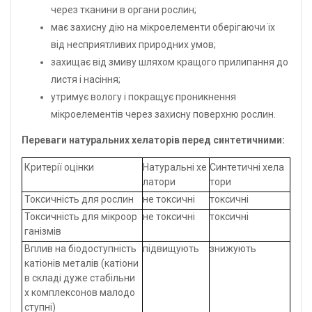
через тканини в органи рослин;
має захисну дію на мікроелементи оберігаючи їх
від несприятливих природних умов;
захищає від змиву шляхом кращого прилипання до
листя і насіння;
утримує вологу і покращує проникнення
мікроелементів через захисну поверхню рослин.
Переваги натуральних хелаторів перед синтетичними:
Критерії оцінки
Натуральні хе
Синтетичні хела
латори
тори
Токсичність для рослин
не токсичні
т
оксичні
Токсичність для мікроор
не токсичні
т
оксичні
ганізмів
Вплив на біодоступність
підвищують
з
нижують
катіонів металів (катіони
в складі дуже стабільни
х комплексонов малодо
ступні)