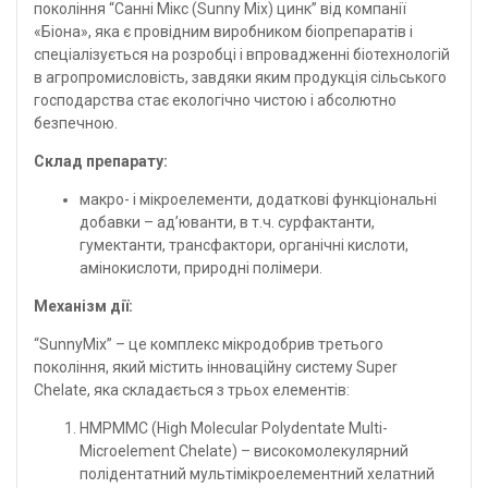
покоління “
Санні Мікс (Sunny Mix) цинк
” від компанії
«Біона», яка є провідним виробником біопрепаратів і
спеціалізується на розробці і впровадженні біотехнологій
в агропромисловість, завдяки яким продукція сільського
господарства стає екологічно чистою і абсолютно
безпечною.
Склад препарату:
макро- і мікроелементи, додаткові функціональні
добавки – ад’юванти, в т.ч. сурфактанти,
гумектанти, трансфактори, органічні кислоти,
амінокислоти, природні полімери.
Механізм дії:
“SunnyMix” – це комплекс мікродобрив третього
покоління, який містить інноваційну систему Super
Chelate, яка складається з трьох елементів:
HMPMMC (High Molecular Polydentate Multi-
Microelement Chelate) – високомолекулярний
полідентатний мультімікроелементний хелатний