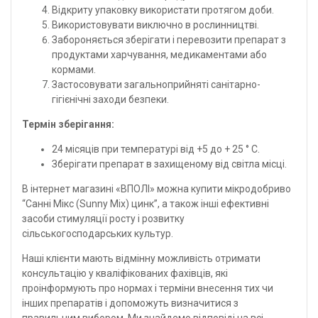
Відкриту упаковку використати протягом доби.
Використовувати виключно в рослинництві.
Забороняється зберігати і перевозити препарат з
продуктами харчування, медикаментами або
кормами.
Застосовувати загальноприйняті санітарно-
гігієнічні заходи безпеки.
Термін зберігання:
24 місяців при температурі від +5 до + 25 ° С.
Зберігати препарат в захищеному від світла місці.
В інтернет магазині «ВПОЛІ» можна купити мікродобриво
“Санні Мікс (Sunny Mix) цинк”, а також
інші
ефективні
засоби стимуляції росту і розвитку
сільськогосподарських культур.
Наші клієнти мають відмінну можливість отримати
консультацію у кваліфікованих фахівців, які
проінформують про нормах і терміни внесення тих чи
інших препаратів і допоможуть визначитися з