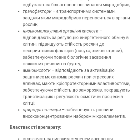
відбувається більш повне поглинання мікродобрив;
трансфактори
– є транспортними системами,
завдяки яким мікродобрива переносяться в органи
рослин;
низькомолекулярні органічні кислоти
–
відповідають за регуляцію енергетичного обміну в
клітині, підвищують стійкість рослин до
несприятливих факторів (посуха, хімічні стреси),
забезпечуючи повне біологічне засвоєння
поживних речовин із ґрунту;
амінокислоти
– відповідають за активізацію
защітниех механізмів рослин при стресових
впливах, мають кріопротекторними властивостями,
забезпечуючи стійкість до заморозків, покращують
транспирацию і регулюють осмотичні процеси в
клітці;
природні полімери
– забезпечують рослини
висококонцентрованим набором мікроелементів.
Властивості препарату:
відрізняється високим ступенем засвоєння