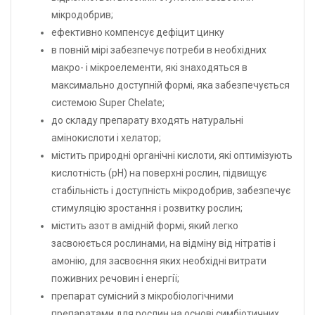
мікродобрив;
ефективно компенсує дефіцит цинку
в повній мірі забезпечує потреби в необхідних
макро- і мікроелементи, які знаходяться в
максимально доступній формі, яка забезпечується
системою Super Chelate;
до складу препарату входять натуральні
амінокислоти і хелатор;
містить природні органічні кислоти, які оптимізують
кислотність (pH) на поверхні рослин, підвищує
стабільність і доступність мікродобрив, забезпечує
стимуляцію зростання і розвитку рослин;
містить азот в амідній формі, який легко
засвоюється рослинами, на відміну від нітратів і
амонію, для засвоєння яких необхідні витрати
поживних речовин і енергії;
препарат сумісний з мікробіологічними
препаратами для рослин на основі симбіотичних