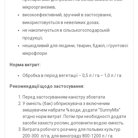
мікроорганізмів;
високоефективний, зручний в застосуванні,
використовується в невеликих дозах;
не накопичується в сільськогосподарській
продукції;
нешкідливий для людини, тварин, бджіл, і грунтової
мікрофлори.
Норма витрат:
Обробка в період вегетації – 0,5 л / га – 1,0 л / га
Рекомендації щодо застосування:
Перед застосуванням каністру збовтати.
У ємність (бак) обприскувача з включеним
змішувачем набрати ¾ води, додати “SunnyMix”
згідно норм витрат. Потім при необхідності додати
засоби захисту рослин, доповнити водою ємність.
Витрата робочого розчину для польвих культур
200-300 л/га, для винограду 800-1200 л / га.