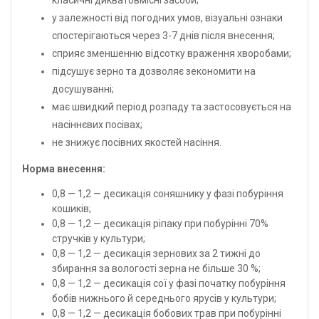
класичні дикватовмісні засоби;
у залежності від погодних умов, візуальні ознаки
спостерігаються через 3-7 днів після внесення;
сприяє зменшенню відсотку враження хворобами;
підсушує зерно та дозволяє зекономити на
досушуванні;
має швидкий період розпаду та застосовується на
насіннєвих посівах;
не знижує посівних якостей насіння.
Норма внесення:
0,8 — 1,2 — десикація соняшнику у фазі побуріння
кошиків;
0,8 — 1,2 — десикація ріпаку при побурінні 70%
стручків у культури;
0,8 — 1,2 — десикація зернових за 2 тижні до
збирання за вологості зерна не більше 30 %;
0,8 — 1,2 — десикація сої у фазі початку побуріння
бобів нижнього й середнього ярусів у культури;
0,8 — 1,2 — десикація бобових трав при побурінні