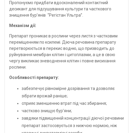
Пропонуємо придбати вдосконалений контактний
десикант для підсушування культури та часткового
знищення бур’янів “Регістан Ультра”.
Механізм дії:
Препарат проникає в рослини через листя з частковим
переміщенням по ксилемі. Діюча речовина препарату
перетворюється в перекис водню, що призводить до
руйнування мембран клітин і цитоплазми, а це в свою
чергу викликає зневоднення клітин і повне висихання
рослини.
Особливості препарату:
забезпечує рівномірне дозрівання та дозволяє
зібрати врожай раніше;
сприяє зменшенню втрат під час збирання;
частково знищує бур’яни;
завдяки підвищенній концентрації діючої речовини
препарат застосовується з нижчою нормою, ніж