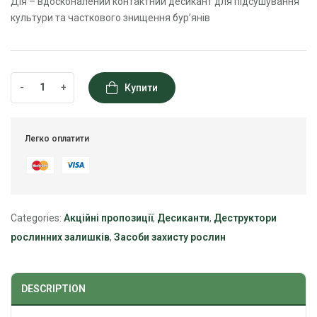
Дія – вдосконалений контактний десикант для підсушування
культури та часткового знищення бур’янів
-
+
Купити
Легко оплатити
Categories:
Акційні пропозиції
,
Десиканти
,
Деструктори
рослинних залишків
,
Засоби захисту рослин
DESCRIPTION