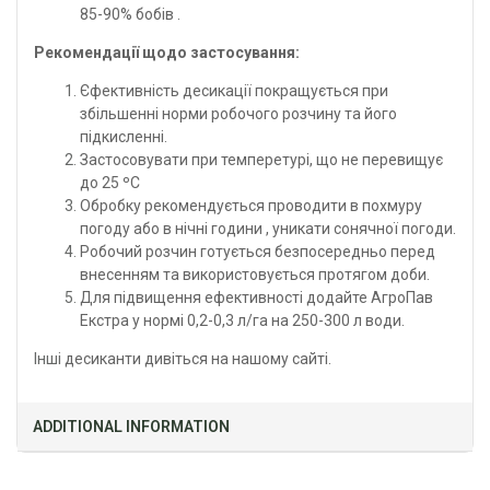
85-90% бобів .
Рекомендації щодо застосування:
Єфективність десикації покращується при
збільшенні норми робочого розчину та його
підкисленні.
Застосовувати при темперетурі, що не перевищує
до 25 ºС
Обробку рекомендується проводити в похмуру
погоду або в нічні години , уникати сонячної погоди.
Робочий розчин готується безпосередньо перед
внесенням та використовується протягом доби.
Для підвищення ефективності додайте АгроПав
Екстра у нормі 0,2-0,3 л/га на 250-300 л води.
Інші
десиканти дивіться на нашому сайті.
ADDITIONAL INFORMATION