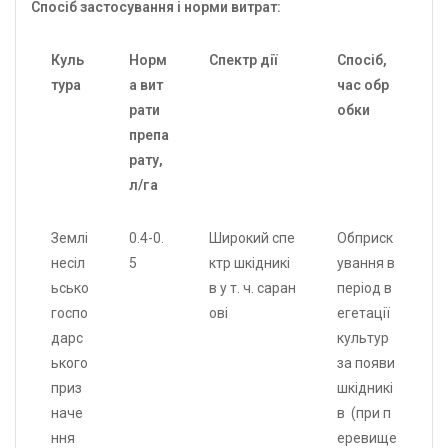
Спосіб застосування і норми витрат:
Куль
Норм
Спектр дії
Спосіб,
тура
а вит
час обр
рати
обки
препа
рату,
л/га
Землі
0.4-0.
Широкий спе
Обприск
несіл
5
ктр шкідникі
ування в
ьсько
в у т. ч. саран
період в
госпо
ові
егетації
дарс
культур
ького
за появи
приз
шкідникі
наче
в (при п
ння
еревище