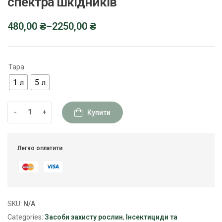
спектра шкідників
480,00
₴
–
2250,00
₴
Тара
1 л
5 л
-
+
Купити
Легко оплатити
SKU:
N/A
Categories:
Засоби захисту рослин
,
Інсектициди та