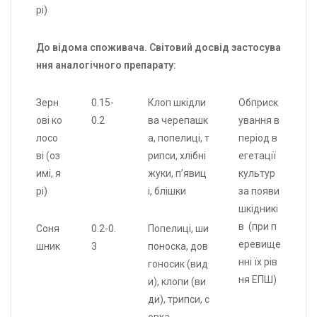
рі)
До відома споживача. Світовий досвід застосува
ння аналогічного препарату:
Зерн
0.15-
Клоп шкідли
Обприск
ові ко
0.2
ва черепашк
ування в
лосо
а, попелиці, т
період в
ві (оз
рипси, хлібні
егетації
имі, я
жуки, п’явиц
культур
рі)
і, блішки
за появи
шкідникі
в (при п
Соня
0.2-0.
Попелиці, ши
еревище
шник
3
поноска, дов
нні їх рів
гоносик (вид
ня ЕПШ)
и), клопи (ви
ди), трипси, с