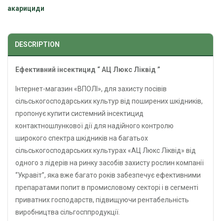
акарициди
DESCRIPTION
Ефективний інсектицид “
АЦ Люкс Лікв
ід ”
Інтернет-магазин «ВПОЛІ», для захисту посівів
сільськогосподарських культур від поширених шкідників,
пропонує купити системний інсектицид
контактношлункової дії для надійного контролю
широкого спектра шкідників на багатьох
сільськогосподарських культурах «АЦ Люкс Ліквід» від
одного з лідерів на ринку засобів захисту рослин компанії
“Укравіт”, яка вже багато років забезпечує ефективними
препаратами попит в промисловому секторі і в сегменті
приватних господарств, підвищуючи рентабельність
виробництва сільгосппродукції.