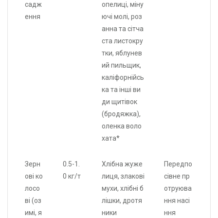
садж
опелиці, міну
ення
ючі молі, роз
анна та сітча
ста листокру
тки, яблунев
ий пильщик,
каліфорнійсь
ка та інші ви
ди щитівок
(бродяжка),
оленка воло
хата*
Зерн
0.5-1.
Хлібна жуже
Передпо
ові ко
0 кг/т
лиця, злакові
сівне пр
лосо
мухи, хлібні б
отруюва
ві (оз
лішки, дротя
ння насі
имі, я
ники
ння