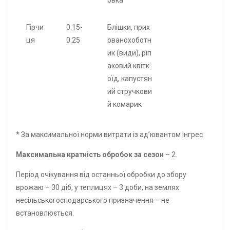
овка
Гірчи
0.15-
Блішки, прих
ця
0.25
ованохоботн
ик (види), ріп
аковий квітк
оїд, капустян
ий стручкови
й комарик
* За максимальної норми витрати із ад’ювантом Інгрес
Максимальна кратність обробок за сезон
– 2.
Період очікування від останньої обробки до збору
врожаю – 30 діб, у теплицях – 3 доби, на землях
несільськогосподарського призначення – не
встановлюється.