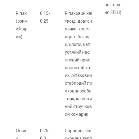
нні їх рів
ня ЕПШ)
Ріпак
0.15-
Ріпаковий кві
(озим
0.25
ткоїд, довгон
ий, яр
осики, хрест
ий)
оцвіті блішк
и, клопи, кап
устяний насі
ннєвий прих
ованохоботн
ик, ріпаковий
стебловий пр
ихованохобо
тник, капустя
ний стручков
ий комарик
Огірк
0.25-
Саранові, біл
и
0.3
окрилка тепл