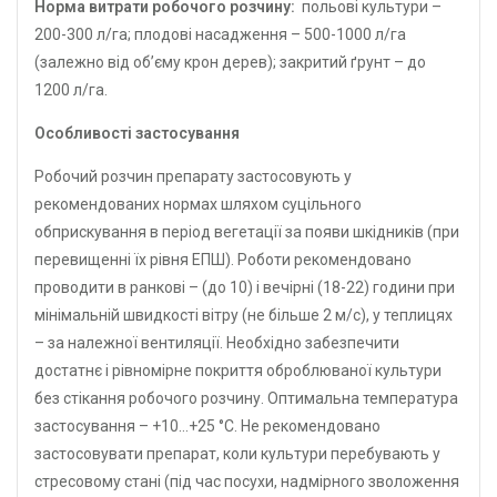
Норма витрати робочого розчину:
польові культури –
200-300 л/га; плодові насадження – 500-1000 л/га
(залежно від об’єму крон дерев); закритий ґрунт – до
1200 л/га.
Особливостi застосування
Робочий розчин препарату застосовують у
рекомендованих нормах шляхом суцільного
обприскування в період вегетації за появи шкідників (при
перевищенні їх рівня ЕПШ). Роботи рекомендовано
проводити в ранкові – (до 10) і вечірні (18-22) години при
мінімальній швидкості вітру (не більше 2 м/с), у теплицях
– за належної вентиляції. Необхідно забезпечити
достатнє і рівномірне покриття оброблюваної культури
без стікання робочого розчину. Оптимальна температура
застосування – +10…+25 °С. Не рекомендовано
застосовувати препарат, коли культури перебувають у
стресовому стані (під час посухи, надмірного зволоження