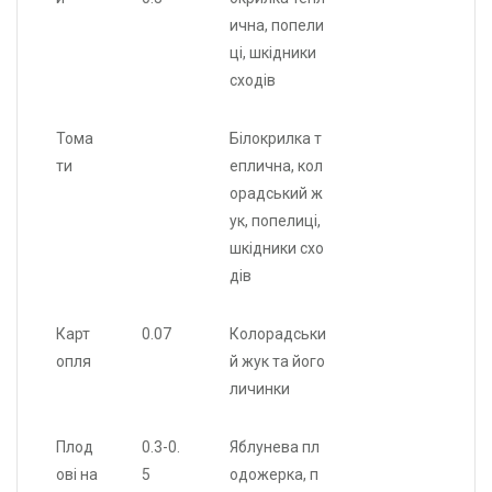
ична, попели
ці, шкідники
сходів
Тома
Білокрилка т
ти
еплична, кол
орадський ж
ук, попелиці,
шкідники схо
дів
Карт
0.07
Колорадськи
опля
й жук та його
личинки
Плод
0.3-0.
Яблунева пл
ові на
5
одожерка, п