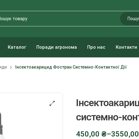
Пошу
Каталог
Поради агронома
Про нас
Контакти
иди
Інсектоакарицид Фостран Системно-Контактної Дії
Інсектоакари
системно-конт
450,00
₴
–
3550,0