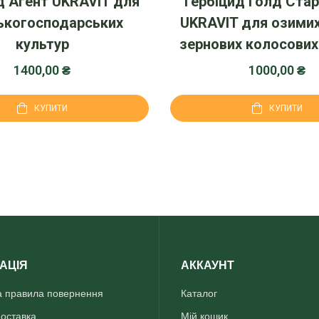
д Агент UKRAVIT для
Гербіцид Голд Стар
ькогосподарських
UKRAVIT для озимих
культур
зернових колосових
1400,00
₴
1000,00
₴
КУПИТИ
КУПИТИ
АЦІЯ
АККАУНТ
та правила повернення
Каталог
доставка
Мій кошик