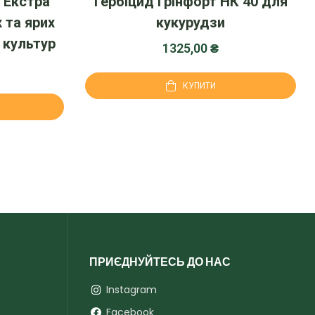
 Екстра
Гербіцид Грінфорт НК 40 для
 та ярих
кукурудзи
 культур
1325,00
₴
КУПИТИ
ПРИЄДНУЙТЕСЬ ДО НАС
Instagram
Facebook