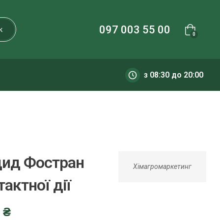
097 003 55 00
к
0
з 08:30 до 20:00
цид Фостран
Хімагромаркетинг
актної дії
0
₴