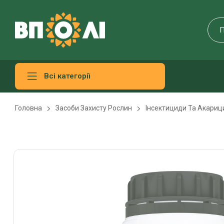
Всі категорії
Головна
Засоби Захисту Рослин
Інсектициди Та Акариц