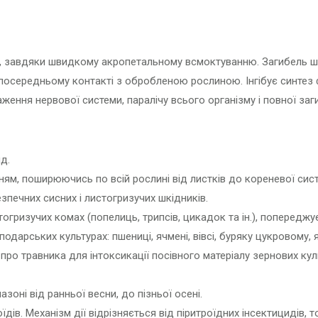
н, завдяки швидкому акропетальному всмоктуванню. Загибель шк
посередньому контакті з обробленою рослиною. Інгібує синтез
ження нервової системи, паралічу всього організму і повної заг
д.
ням, поширюючись по всій рослині від листків до кореневої сис
печних сисних і листогризучих шкідників.
огризучих комах (попелиць, трипсів, цикадок та ін.), попереджу
арських культурах: пшениці, ячмені, вівсі, буряку цукровому, ябл
ро травника для інтоксикації посівного матеріалу зернових куль
оні від ранньої весни, до пізньої осені.
їдів. Механізм дії відрізняється від піритроїдних інсектицидів