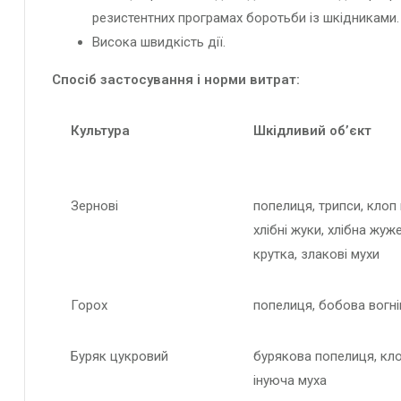
резистентних програмах боротьби із шкідниками.
Висока швидкість дії.
Спосіб застосування і норми витрат:
Культура
Шкідливий об’єкт
Зернові
попелиця, трипси, клоп 
хлібні жуки, хлібна жу
крутка, злакові мухи
Горох
попелиця, бобова вогн
Буряк цукровий
бурякова попелиця, кло
інуюча муха