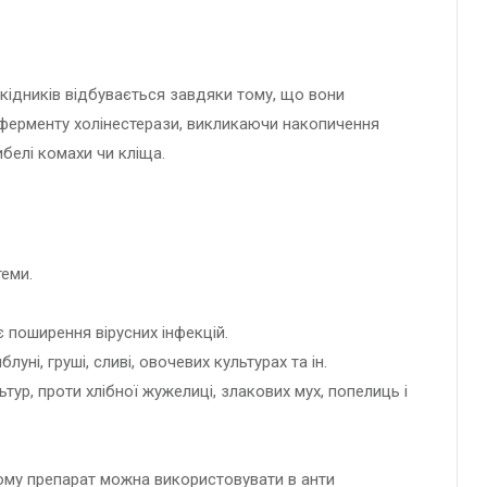
ідників відбувається завдяки тому, що вони
 ферменту холінестерази, викликаючи накопичення
ибелі комахи чи кліща.
теми.
є поширення вірусних інфекцій.
уні, груші, сливі, овочевих культурах та ін.
тур, проти хлібної жужелиці, злакових мух, попелиць і
, тому препарат можна використовувати в анти