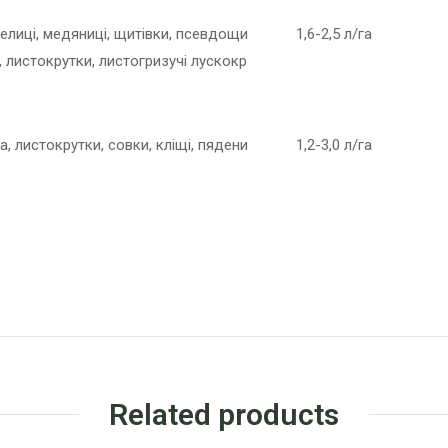
пелиці, медяниці, щитівки, псевдощи
1,6-2,5 л/га
, листокрутки, листогризучі лускокр
, листокрутки, совки, кліщі, пядени
1,2-3,0 л/га
Related products