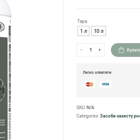
Тара
1 л
10 л
-
+
Купит
Легко оплатити
SKU:
N/A
Categories:
Засоби захисту ро