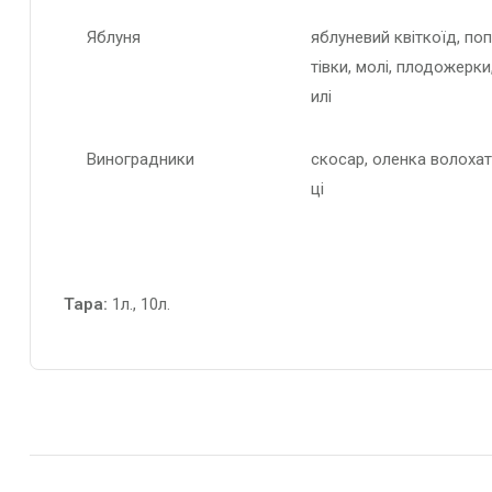
Яблуня
яблуневий квіткоїд, по
тівки, молі, плодожерки
илі
Виноградники
скосар, оленка волохата
ці
Тара:
1л., 10л.