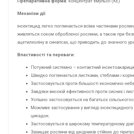
Препаративна форма:
концентрат емульсії (КЕ)
Механізм дії:
інсектицид легко поглинається всіма частинами росли
живляться соком обробленої рослини, а також при без
ацетилхоліну в синапсах, що приводить до значного ура
Властивості та переваги:
Потужний системно – контактний інсектоакарици
Швидко поглинається листками, стеблами і корін
Застосовується проти більшості економічно небез
Завдяки високій ефективності проти сисних і лист
Успішно застосовується на багатьох сільськогоспод
Можливе застосування у вигляді інсектицидного п
цикадок.
Застосовується в широкому температурному діапаз
Захищає рослини від шкідників стійких до піритро