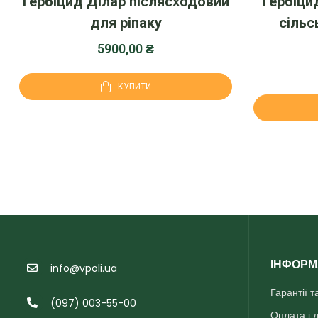
Гербіцид Ділар післясходовий
Гербіци
для ріпаку
сільс
5900,00
₴
КУПИТИ
ІНФОРМ
info@vpoli.ua
Гарантії 
(097) 003-55-00
Оплата і 