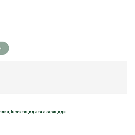
и
слин
,
Інсектициди та акарициди