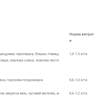
Норма витрат
и
шкідлива черепашка, блішки, п’явиці,
1,0-1,5 л/га
желиця, зернова совка, злакова листо
івка, горохова плодожерка
0,6-1,0 л/га
пи, мінуюча міль, луговий метелик, м
0,6-1,2 л/га