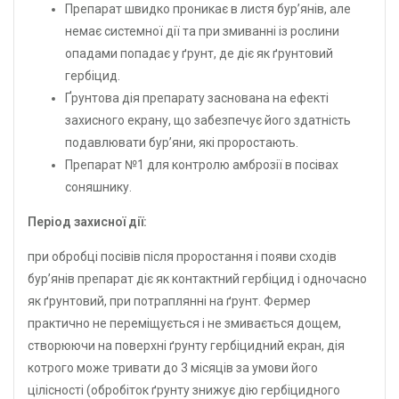
Препарат швидко проникає в листя бур’янів, але
немає системної дії та при змиванні із рослини
опадами попадає у ґрунт, де діє як ґрунтовий
гербіцид.
Ґрунтова дія препарату заснована на ефекті
захисного екрану, що забезпечує його здатність
подавлювати бур’яни, які проростають.
Препарат №1 для контролю амброзії в посівах
соняшнику.
Період захисної дії:
при обробці посівів після проростання і появи сходів
бур’янів препарат діє як контактний гербіцид і одночасно
як ґрунтовий, при потраплянні на ґрунт. Фермер
практично не переміщується і не змивається дощем,
створюючи на поверхні ґрунту гербіцидний екран, дія
котрого може тривати до 3 місяців за умови його
цілісності (обробіток ґрунту знижує дію гербіцидного