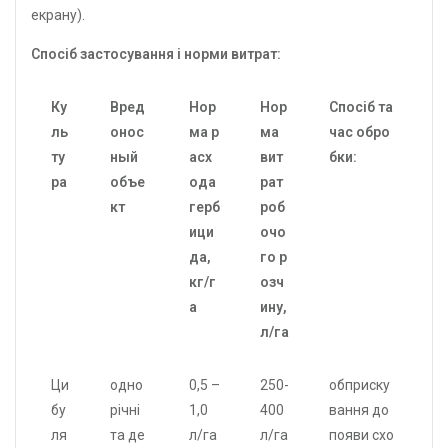
екрану).
Спосіб застосування і норми витрат:
Ку
Вред
Нор
Нор
Спосіб та
ль
онос
ма р
ма
час обро
ту
ный
асх
вит
бки:
ра
объе
ода
рат
кт
герб
роб
ици
очо
да,
го р
кг/г
озч
а
ину,
л/га
Ци
одно
0,5 –
250-
обприску
бу
річні
1,0
400
вання до
ля
та де
л/га
л/га
появи схо