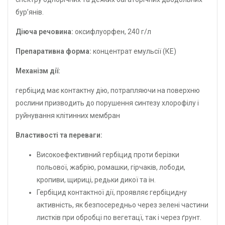
бур’янів.
Діюча речовина:
оксифлуорфен, 240 г/л
Препаративна форма:
концентрат емульсії (КЕ)
Механізм дії:
гербіцид має контактну дію, потрапляючи на поверхню
рослини призводить до порушення синтезу хлорофілу і
руйнування клітинних мембран
Властивості та переваги:
Високоефективний гербіцид проти берізки
польової, жабрію, ромашки, гірчаків, лободи,
кропиви, щириці, редьки дикої та ін.
Гербіцид контактної дії, проявляє гербіцидну
активність, як безпосередньо через зелені частини
листків при обробці по вегетацї, так і через ґрунт.