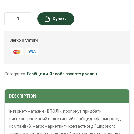
-
+
Купити
Легко оплатити
Categories:
Гербіциди
,
Засоби захисту рослин
DESCRIPTION
Інтернет-магазин «ВПОЛІ», пропонує придбати
високоефективний селективний гербіцид «Фермер» від
компанії «Хімагромаркетинг» контактної дії широкого
спектру однорічних та деяких багаторічних дводольних