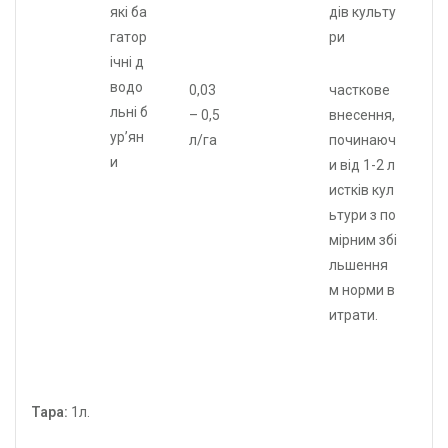
які ба
дів культу
гатор
ри
ічні д
водо
0,03
часткове
льні б
– 0,5
внесення,
ур’ян
л/га
починаюч
и
и від 1-2 л
истків кул
ьтури з по
мірним збі
льшення
м норми в
итрати.
Тара:
1л.