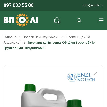
097 003 55 00
info@vpoli.ua
0
Головна
Засоби Захисту Рослин
Інсектициди Та
Акарициди
Інсектицид Ентоцид СФ Для Боротьби Із
Ґрунтовими Шкідниками