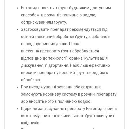
Ентоцид вносять в ґрунт будь-яким доступним
способом: в розчині з поливною водою,
обприскуванням ґрунту.
Застосовувати препарат рекомендується під
осінній і весняний обробіток ґрунту, особливо в
період проливних дощів. Після
внесення препарату ґрунт обробляється
відповідно до технології: оранка, культивація,
дискування, підгортання. Найбільш ефективно
вносити препарат у вологий ґрунт перед його
обробкою.
При висаджуванні розсади або саджанців,
замочують кореневу систему в розчині препарату,
або вносять його з поливною водою.
Щорічне застосування препарату Ентоцид сприяє
істотному зниженню чисельності ґрунтоживучих
шкідників.