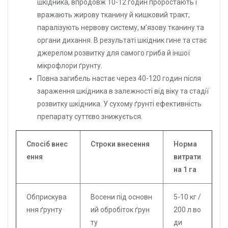
шкідника, впродовж 10-12 годин проростають і
вражають жирову тканину й кишковий тракт,
паралізують нервову систему, м’язову тканину та
органи дихання. В результаті шкідник гине та стає
джерелом розвитку для самого гриба й іншої
мікрофлори ґрунту.
Повна загибель настає через 40-120 годин після
зараження шкідника в залежності від віку та стадії
розвитку шкідника. У сухому ґрунті ефективність
препарату суттєво знижується.
Спосіб внес
Строки внесення
Норма
ення
витрати
на 1 га
Обприскува
Восени під основн
5-10 кг /
ння ґрунту
ий обробіток ґрун
200 л во
ту
ди