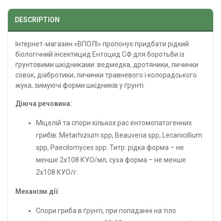
DESCRIPTION
Інтернет-магазин «ВПОЛІ» пропонує придбати рідкий
біологічний інсектицид Ентоцид СФ для боротьби із
ґрунтовими шкідниками: ведмедка, дротяники, личинки
совок, діабротики, личинки травневого і колорадського
жука, зимуючі форми шкідників у ґрунті.
Діюча речовина:
Міцелій та спори кількох рас ентомопатогенних
грибів: Metarhizium spp, Beauveria spp, Lecanicillium
spp, Paecilomyces spp. Титр: рідка форма – не
менше 2х108 КУО/мл, суха форма – не менше
2х108 КУО/г.
Механізм дії:
Спори гриба в ґрунті, при попаданні на тіло