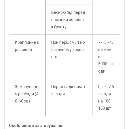
Весною під перед
посівний обробіто
к ґрунту
Краплинне з
При першому та о
7-15 кг /
рошення
станньому зроше
не мен
нні
ше
5000 л в
оди
Замочуванн
Перед садінням р
0,2 кг / 5
я розсади (4
озсади
л води
0-60 хв)
на 100-
150 шт
Особливості застосування: