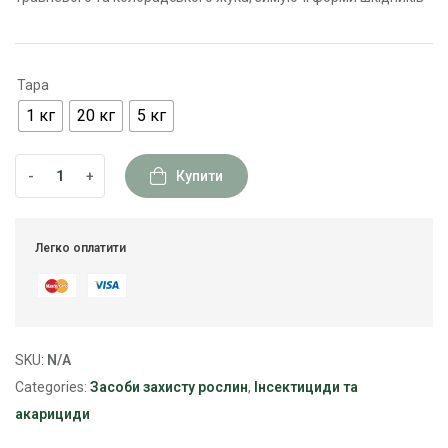
Тара
1 кг
20 кг
5 кг
-
+
Купити
Легко оплатити
SKU:
N/A
Categories:
Засоби захисту рослин
,
Інсектициди та
акарициди