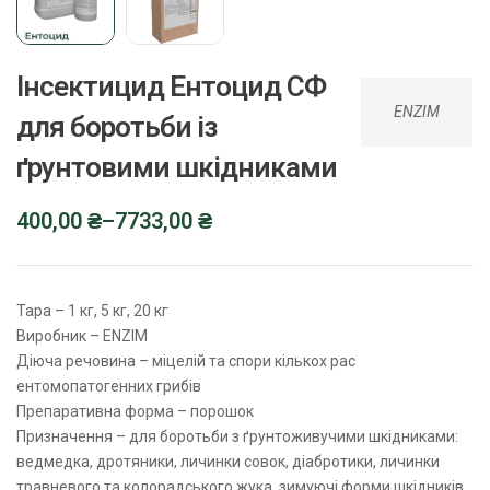
Інсектицид Ентоцид СФ
ENZIM
для боротьби із
ґрунтовими шкідниками
400,00
₴
–
7733,00
₴
Тара – 1 кг, 5 кг, 20 кг
Виробник – ENZIM
Діюча речовина – міцелій та спори кількох рас
ентомопатогенних грибів
Препаративна форма – порошок
Призначення – для боротьби з ґрунтоживучими шкідниками:
ведмедка, дротяники, личинки совок, діабротики, личинки
травневого та колорадського жука, зимуючі форми шкідників