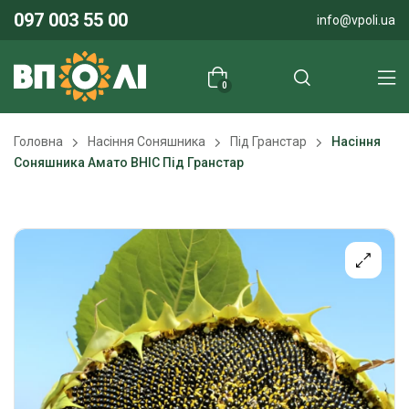
097 003 55 00
info@vpoli.ua
0
Головна
Насіння Соняшника
Під Гранстар
Насіння
Соняшника Амато ВНІС Під Гранстар