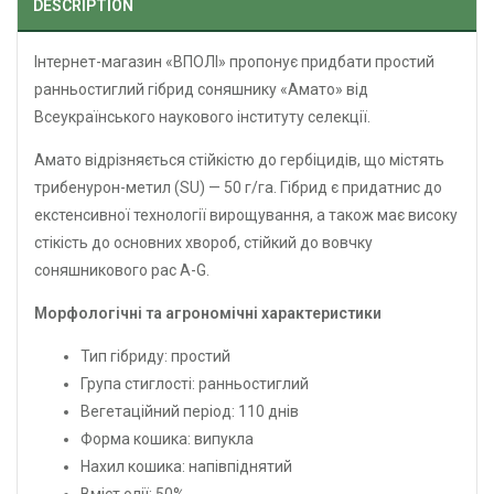
DESCRIPTION
Інтернет-магазин «ВПОЛІ» пропонує придбати простий
ранньостиглий гібрид соняшнику «Амато» від
Всеукраїнського наукового інституту селекції.
Амато відрізняється стійкістю до гербіцидів, що містять
трибенурон-метил (SU) — 50 г/га. Гібрид є придатнис до
екстенсивної технології вирощування, а також має високу
стікість до основних хвороб, стійкий до вовчку
соняшникового рас A-G.
Морфологічні та агрономічні характеристики
Тип гібриду: простий
Група стиглості: ранньостиглий
Вегетаційний період: 110 днів
Форма кошика: випукла
Нахил кошика: напівпіднятий