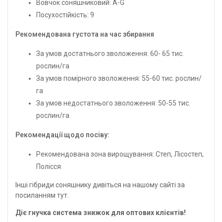
Вовчок соняшниковий: А-G
Посухостійкість: 9
Рекомендована густота на час збирання
За умов достатнього зволоження: 60- 65 тис.
рослин/га
За умов помірного зволоження: 55-60 тис. рослин/
га
За умов недостатнього зволоження: 50-55 тис.
рослин/га
Рекомендації щодо посіву:
Рекомендована зона вирощування: Степ, Лісостеп,
Полісся
Інші гібриди соняшнику дивіться на нашому сайті за
посиланням
тут.
Діє гнучка система знижок для оптових клієнтів!