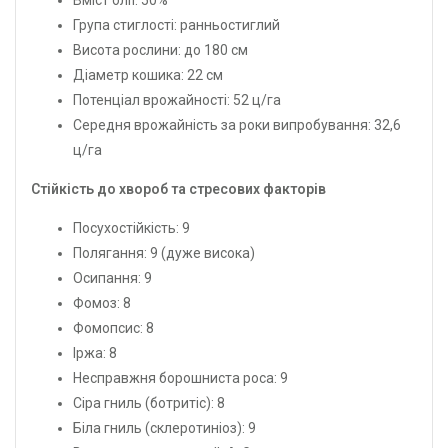
Вміст олії: 50%
Група стиглості: ранньостиглий
Висота рослини: до 180 см
Діаметр кошика: 22 см
Потенціал врожайності: 52 ц/га
Середня врожайність за роки випробування: 32,6
ц/га
Стійкість до хвороб та стресових факторів
Посухостійкість: 9
Полягання: 9 (дуже висока)
Осипання: 9
Фомоз: 8
Фомопсис: 8
Іржа: 8
Несправжня борошниста роса: 9
Сіра гниль (ботритіс): 8
Біла гниль (склеротиніоз): 9