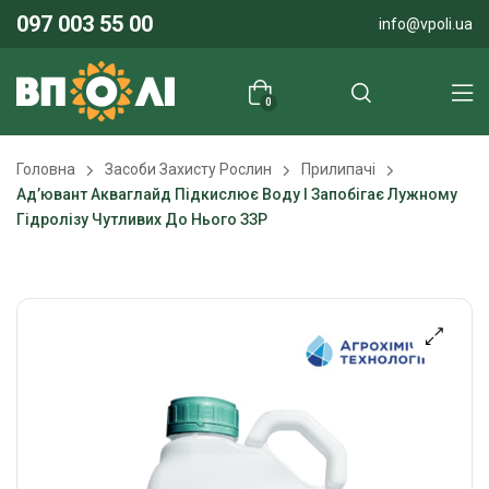
097 003 55 00
info@vpoli.ua
0
Головна
Засоби Захисту Рослин
Прилипачі
Ад’ювант Акваглайд Підкислює Воду І Запобігає Лужному
Гідролізу Чутливих До Нього ЗЗР