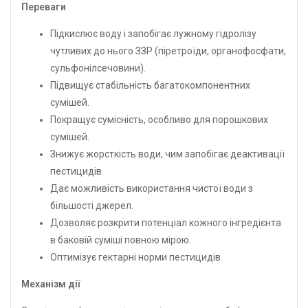
Переваги
Підкислює воду і запобігає лужному гідролізу
чутливих до нього ЗЗР (піретроїди, органофосфати,
сульфонілсечовини).
Підвищує стабільність багатокомпонентних
сумішей.
Покращує сумісність, особливо для порошкових
сумішей.
Знижує жорсткість води, чим запобігає деактивації
пестицидів.
Дає можливість використання чистої води з
більшості джерел.
Дозволяє розкрити потенціал кожного інгредієнта
в баковій суміші повною мірою.
Оптимізує гектарні норми пестицидів.
Механізм дії