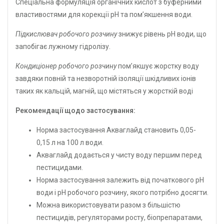
Спеціальна формуляція органічних кислот з буферними
властивостями для корекції рН та пом’якшення води.
Підкислювач робочого розчину
знижує рівень pH води, що
запобігає лужному гідролізу.
Кондиціонер робочого розчину
пом’якшує жорстку воду
завдяки повній та незворотній ізоляції шкідливих іонів
таких як кальцій, магній, що містяться у жорсткій воді
Рекомендації щодо застосування:
Норма застосування Акваглайд становить 0,05-
0,15 л на 100 л води.
Акваглайд додається у чисту воду першим перед
пестицидами.
Норма застосування залежить від початкового рН
води і рН робочого розчину, якого потрібно досягти.
Можна використовувати разом з більшістю
пестицидів, регуляторами росту, біопрепаратами,