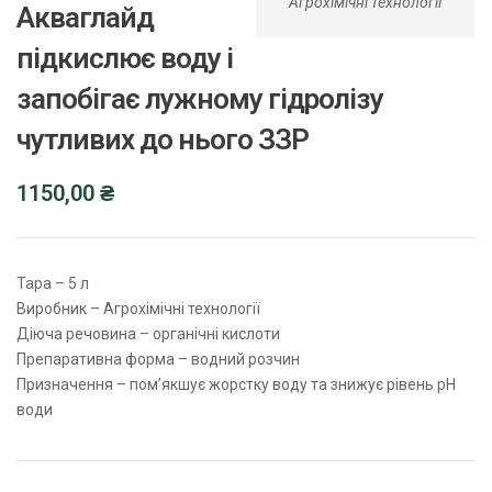
Агрохімічні технології
Акваглайд
підкислює воду і
запобігає лужному гідролізу
чутливих до нього ЗЗР
1150,00
₴
Тара – 5 л
Виробник – Агрохімічні технології
Діюча речовина – органічні кислоти
Препаративна форма – водний розчин
Призначення – пом’якшує жорстку воду та знижує рівень pH
води