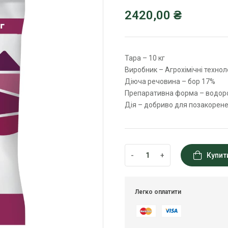
2420,00
₴
Тара – 10 кг
Виробник – Агрохімічні техноло
Діюча речовина – бор 17%
Препаративна форма – водор
Дія – добриво для позакорене
-
+
Купит
Легко оплатити