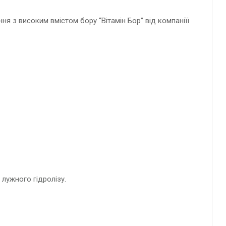
з високим вмістом бору “Вітамін Бор” від компаніїї
лужного гідролізу.