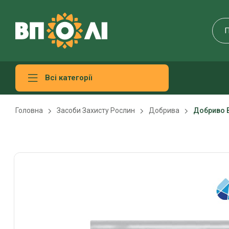
Всі категорії
Головна
Засоби Захисту Рослин
Добрива
Добриво 