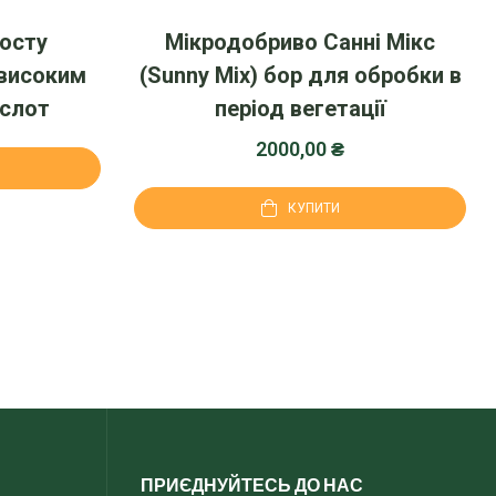
росту
Мікродобриво Санні Мікс
 високим
(Sunny Mix) бор для обробки в
ислот
період вегетації
2000,00
₴
КУПИТИ
ПРИЄДНУЙТЕСЬ ДО НАС