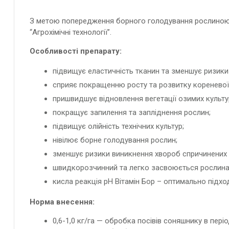
З метою попередження борного голодування рослиною, 
“Агрохімічні технології”.
Особливості препарату:
підвищує еластичність тканин та зменшує ризики
сприяє покращенню росту та розвитку кореневої
пришвидшує відновлення вегетації озимих культур
покращує запилення та запліднення рослин;
підвищує олійність технічних культур;
нівілює борне голодування рослин;
зменшує ризики виникнення хвороб спричинених 
швидкорозчинний та легко засвоюється рослина
кисла реакція рН Вітамін Бор – оптимально підхо
Норма внесення:
0,6-1,0 кг/га — обробка посівів соняшнику в період