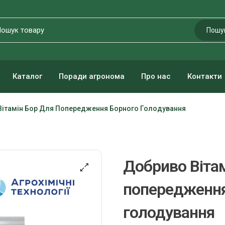
Пошу
Каталог
Поради агронома
Про нас
Контакти
Вітамін Бор Для Попередження Борного Голодування
Добриво Вітам
попередження
голодування