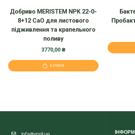
Добриво MERISTEM NPK 22-0-
Бакт
8+12 CaO для листового
Пробакт
підживлення та крапельного
поливу
3770,00
₴
КУПИТИ
ІНФОРМ
info@vpoli.ua