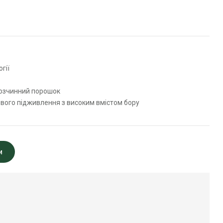
гії
озчинний порошок
вого підживлення з високим вмістом бору
и