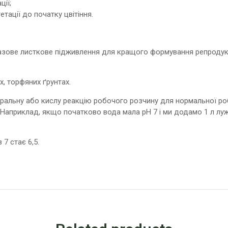
ції;
гетації до початку цвітіння.
разове листкове підживлення для кращого формування репродукти
х, торфяних ґрунтах.
альну або кислу реакцію робочого розчину для нормальної робо
Наприклад, якщо початково вода мала рН 7 і ми додамо 1 л луж
 7 стає 6,5.