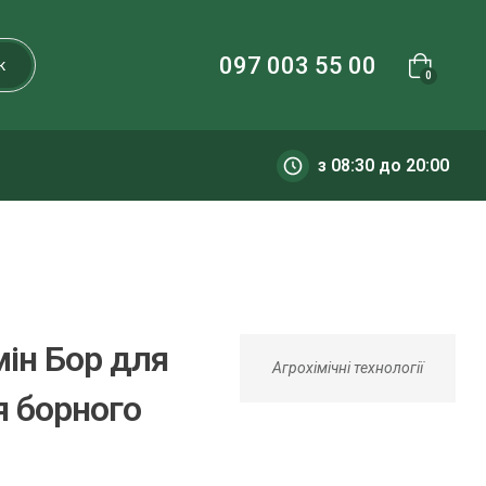
097 003 55 00
к
0
з 08:30 до 20:00
ін Бор для
Агрохімічні технології
 борного