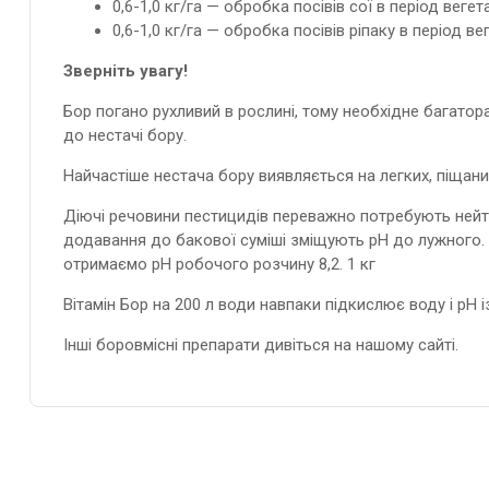
0,6-1,0 кг/га — обробка посівів сої в період вегета
0,6-1,0 кг/га — обробка посівів ріпаку в період ве
Зверніть увагу!
Бор погано рухливий в рослині, тому необхідне багато
до нестачі бору.
Найчастіше нестача бору виявляється на легких, піщани
Діючі речовини пестицидів переважно потребують нейтр
додавання до бакової суміші зміщують рН до лужного. 
отримаємо рН робочого розчину 8,2. 1 кг
Вітамін Бор на 200 л води навпаки підкислює воду і рН із
Інші
боровмісні препарати дивіться на нашому сайті.