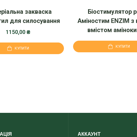
еріальна закваска
Біостимулятор 
ил для силосування
Аміностим ENZIM з
вмістом амінок
1150,00
₴
КУПИТИ
КУПИТИ
АЦІЯ
АККАУНТ