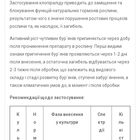
Застосування клопіраліду приводить до заміщення та
блокування функцій натуральних гормонів рослини,
результатом чого є значні порушення ростових процесів
рослини та, як наслідок, її загибель.
Активний ріст чутливих бур`янів припиняється через добу
після проникнення препарату в рослину. Перші видимі
ознаки пригнічення бур`янів проявляються через 1-2 дні
після внесення, а остаточна загибель відбувається через
2-3 тижні після обробки, що залежить від видового
складу і стадії розвитку бур`янів, ступеня забур`янення, а
також кліматичних умов до, в момент і після обробки.
Рекомендації щодо застосування:
К
Н
Фаза внесення
Спе
Кі
у
о
у культури
ктр
ль
л
р
дії
кі
ь
м
ст