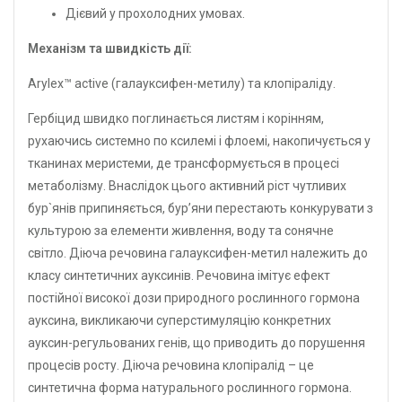
Дієвий у прохолодних умовах.
Механізм та швидкість дії:
Arylex™ active (галауксифен-метилу) та клопіраліду.
Гербіцид швидко поглинається листям і корінням,
рухаючись системно по ксилемі і флоемі, накопичується у
тканинах меристеми, де трансформується в процесі
метаболізму. Внаслідок цього активний ріст чутливих
бур`янів припиняється, бур’яни перестають конкурувати з
культурою за елементи живлення, воду та сонячне
світло. Діюча речовина галауксифен-метил належить до
класу синтетичних ауксинів. Речовина імітує ефект
постійної високої дози природного рослинного гормона
ауксина, викликаючи суперстимуляцію конкретних
ауксин-регульованих генів, що приводить до порушення
процесів росту. Діюча речовина клопіралід – це
синтетична форма натурального рослинного гормона.