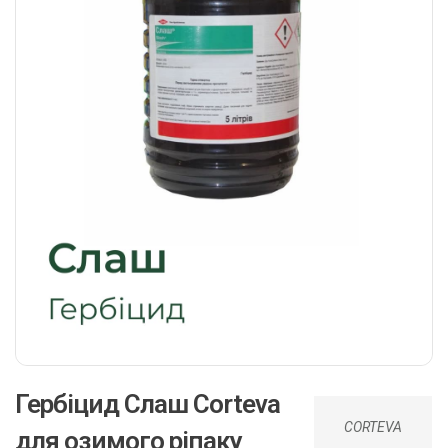
Гербіцид Слаш Corteva
CORTEVA
для озимого ріпаку