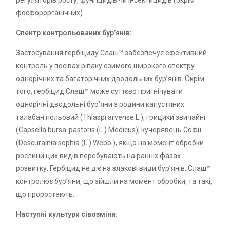
регуляторів росту, фунгіцидів чи інсектицидів (окрім
фосфорорганічних).
Спектр контрольованих бур’янів:
Застосування гербіциду Слаш™ забезпечує ефективний
контроль у посівах ріпаку озимого широкого спектру
однорічних та багаторічних дводольних бур’янів. Окрім
того, гербіцид Слаш™ може суттєво пригнічувати
однорічні дводольні бур’яни з родини капустяних:
талабан польовий (Thlaspi arvense L.), грицики звичайні
(Capsella bursa-pastoris (L.) Medicus), кучерявець Софії
(Descurainia sophia (L.) Webb.), якщо на момент обробки
рослини цих видів перебувають на ранніх фазах
розвитку. Гербіцид не діє на злакові види бур’янів. Слаш™
контролює бур’яни, що зійшли на момент обробки, та такі,
що проростають.
Наступні культури сівозміни: