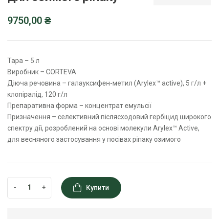
9750,00
₴
Тара – 5 л
Виробник – CORTEVA
Діюча речовина – галауксифен-метил (Arylex™ active), 5 г/л +
клопіралід, 120 г/л
Препаративна форма – концентрат емульсії
Призначення – cелективний післясходовий гербіцид широкого
спектру дії, розроблений на основі молекули Arylex™ Аctive,
для весняного застосування у посівах ріпаку озимого
-
+
Купити