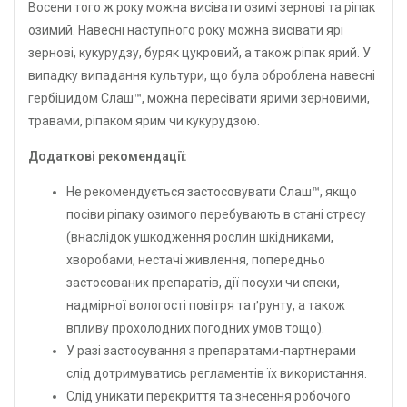
Восени того ж року можна висівати озимі зернові та ріпак
озимий. Навесні наступного року можна висівати ярі
зернові, кукурудзу, буряк цукровий, а також ріпак ярий. У
випадку випадання культури, що була оброблена навесні
гербіцидом Слаш™, можна пересівати ярими зерновими,
травами, ріпаком ярим чи кукурудзою.
Додаткові рекомендації:
Не рекомендується застосовувати Слаш™, якщо
посіви ріпаку озимого перебувають в стані стресу
(внаслідок ушкодження рослин шкідниками,
хворобами, нестачі живлення, попередньо
застосованих препаратів, дії посухи чи спеки,
надмірної вологості повітря та ґрунту, а також
впливу прохолодних погодних умов тощо).
У разі застосування з препаратами-партнерами
слід дотримуватись регламентів їх використання.
Слід уникати перекриття та знесення робочого