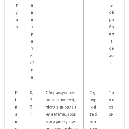
т
а
ь
у
в
об
р
и
ро
а
т
бо
р
к з
а
а
т
се
и,
зо
л/
н
г
а
Р
0,
Обприскування
Од
1 з
і
7
посівів навесні,
нор
а с
п
5-
після відновлен
ічні
ез
а
1
ня вегетації ози
та б
он
к
мого ріпаку, поч
ага
о
инаючи від фази
торі