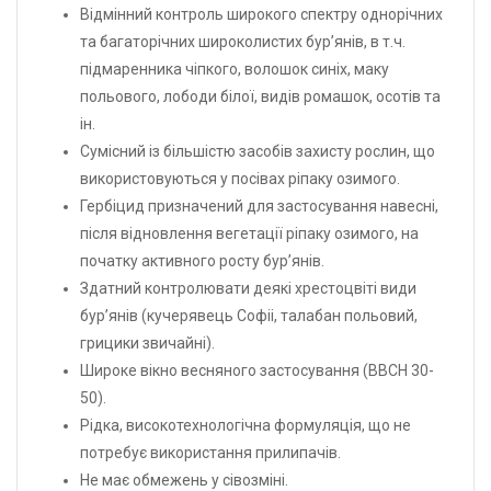
Відмінний контроль широкого спектру однорічних
та багаторічних широколистих бур’янів, в т.ч.
підмаренника чіпкого, волошок синіх, маку
польового, лободи білої, видів ромашок, осотів та
ін.
Сумісний із більшістю засобів захисту рослин, що
використовуються у посівах ріпаку озимого.
Гербіцид призначений для застосування навесні,
після відновлення вегетації ріпаку озимого, на
початку активного росту бур’янів.
Здатний контролювати деякі хрестоцвіті види
бур’янів (кучерявець Софіі, талабан польовий,
грицики звичайні).
Широке вікно весняного застосування (ВВСН 30-
50).
Рідка, високотехнологічна формуляція, що не
потребує використання прилипачів.
Не має обмежень у сівозміні.