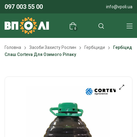
097 003 55 00
info@vpoli.ua
0
Головна
Засоби Захисту Рослин
Гербіциди
Гербіцид
Слаш Corteva Для Озимого Ріпаку