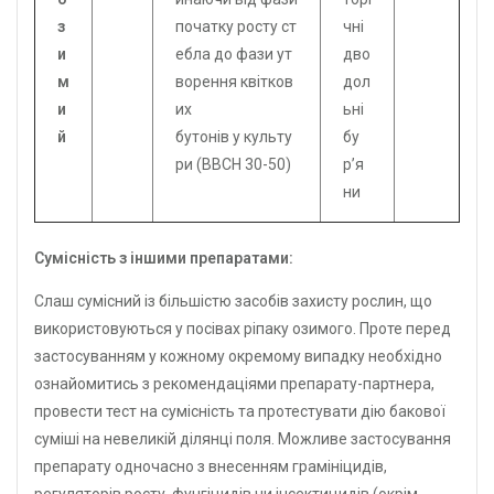
з
початку росту ст
чні
и
ебла до фази ут
дво
м
ворення квітков
дол
и
их
ьні
й
бутонів у культу
бу
ри (ВВСН 30-50)
р’я
ни
Сумісність з іншими препаратами:
Слаш сумісний із більшістю засобів захисту рослин, що
використовуються у посівах ріпаку озимого. Проте перед
застосуванням у кожному окремому випадку необхідно
ознайомитись з рекомендаціями препарату-партнера,
провести тест на сумісність та протестувати дію бакової
суміші на невеликій ділянці поля. Можливе застосування
препарату одночасно з внесенням грамініцидів,