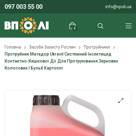
097 003 55 00
info@vpoli.ua
0
Головна
Засоби Захисту Рослин
Протруйники
Протруйник Матадор Ukravit Системний Інсектицид
Контактно-Кишкової Дії Для Протруювання Зернових
Колосових І Бульб Картоплі