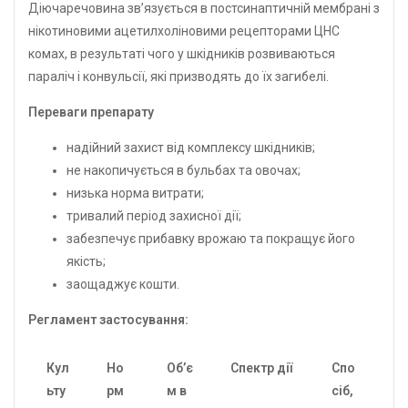
Діючаречовина зв’язується в постсинаптичній мембрані з
нікотиновими ацетилхоліновими рецепторами ЦНС
комах, в результаті чого у шкідників розвиваються
параліч і конвульсії, які призводять до їх загибелі.
Переваги препарату
надійний захист від комплексу шкідників;
не накопичується в бульбах та овочах;
низька норма витрати;
тривалий період захисної дії;
забезпечує прибавку врожаю та покращує його
якість;
заощаджує кошти.
Регламент застосування:
Кул
Но
Об’є
Спектр дії
Спо
ьту
рм
м в
сіб,