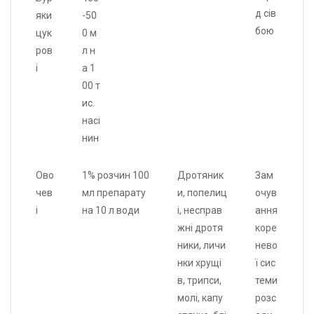
д сів
яки
-50
бою
цук
0 м
ров
л н
і
а 1
00 т
ис.
насі
нин
Ово
1% розчин 100
Дротяник
Зам
чев
мл препарату
и, попелиц
очув
і
на 10 л води
і, несправ
ання
жні дротя
коре
ники, личи
нево
нки хрущі
ї сис
в, трипси,
теми
молі, капу
розс