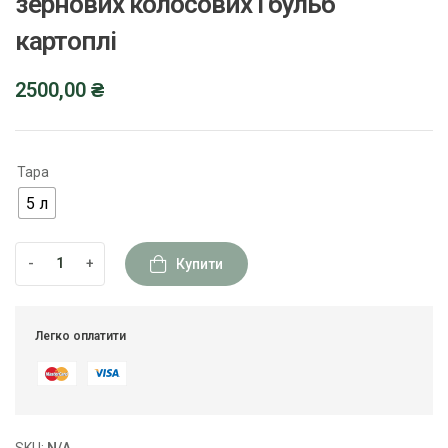
зернових колосових і бульб
картоплі
2500,00
₴
Тара
5 л
-
+
Купити
Легко оплатити
SKU:
N/A