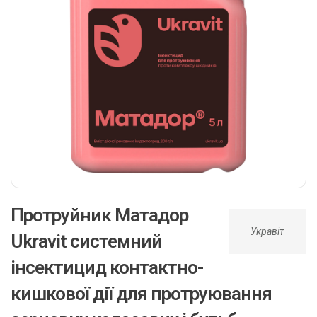
Протруйник Матадор
Укравіт
Ukravit системний
інсектицид контактно-
кишкової дії для протруювання