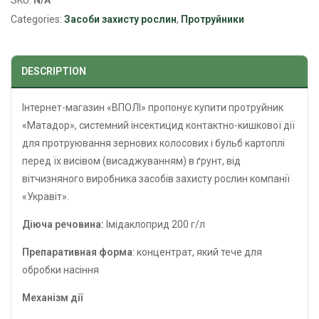
Categories:
Засоби захисту рослин
,
Протруйники
DESCRIPTION
Інтернет-магазин «ВПОЛІ» пропонує купити протруйник
«Матадор», системний інсектицид контактно-кишкової дії
для протруювання зернових колосових і бульб картоплі
перед їх висівом (висаджуванням) в ґрунт, від
вітчизняного виробника засобів захисту рослин компанії
«Укравіт».
Діюча речовина:
Імідаклоприд 200 г/л
Препаративная форма
: концентрат, який тече для
обробки насіння
Механізм дії