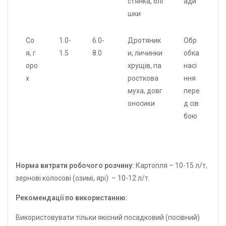
стянка, блі
ади
шки
Со
1.0-
6.0-
Дротяник
Обр
я, г
1.5
8.0
и, личинки
обка
оро
хрущів, па
насі
х
росткова
ння
муха, довг
пере
оносики
д сів
бою
Норма витрати робочого розчину:
Картопля – 10-15 л/т,
зернові колосові (озимі, ярі) – 10-12 л/т.
Рекомендації по використанню:
Використовувати тільки якісний посадковий (посівний)