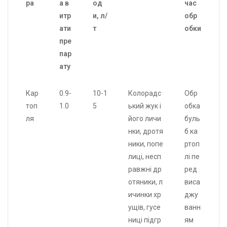
ра
а в
од
час
итр
и, л/
обр
ати
т
обки
пре
пар
ату
Кар
0.9-
10-1
Колорадс
Обр
топ
1.0
5
ький жук і
обка
ля
його личи
буль
нки, дротя
б ка
ники, попе
ртоп
лиці, несп
лі пе
равжні др
ред
отяники, л
виса
ичинки хр
джу
ущів, гусе
ванн
ниці підгр
ям