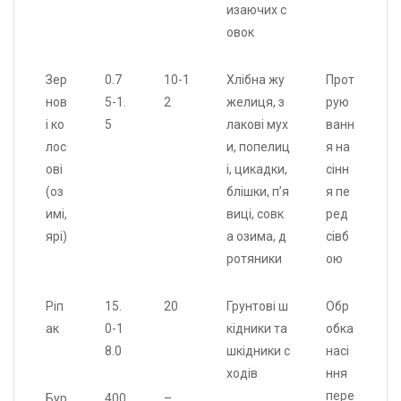
изаючих с
овок
Зер
0.7
10-1
Хлібна жу
Прот
нов
5-1.
2
желиця, з
рую
і ко
5
лакові мух
ванн
лос
и, попелиц
я на
ові
і, цикадки,
сінн
(оз
блішки, п’я
я пе
имі,
виці, совк
ред
ярі)
а озима, д
сівб
ротяники
ою
Ріп
15.
20
Грунтові ш
Обр
ак
0-1
кідники та
обка
8.0
шкідники с
насі
ходів
ння
пере
Бур
400
–