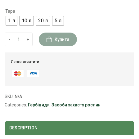
Тара
1 л
10 л
20 л
5 л
-
+
Купити
Легко оплатити
SKU:
N/A
Categories:
Гербіциди
,
Засоби захисту рослин
DESCRIPTION