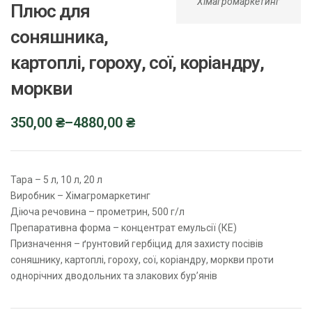
Хімагромаркетинг
Плюс для
соняшника,
картоплі, гороху, сої, коріандру,
моркви
350,00
₴
–
4880,00
₴
Тара – 5 л, 10 л, 20 л
Виробник – Хімагромаркетинг
Діюча речовина – прометрин, 500 г/л
Препаративна форма – концентрат емульсії (КЕ)
Призначення – ґрунтовий гербіцид для захисту посівів
соняшнику, картоплі, гороху, сої, коріандру, моркви проти
однорічних дводольних та злакових бур’янів