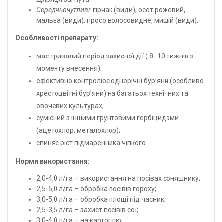
Середньочутливі:
гірчак (види), осот рожевий,
мальва (види), просо волосовидне, мишій (види).
Особливості препарату:
має тривалий період захисної дії ( 8- 10 тижнів з
моменту внесення);
ефективно контролює однорічні бур’яни (особливо
хрестоцвітні бур’яни) на багатьох технічних та
овочевих культурах;
сумісний з іншими грунтовими гербіцидами
(ацетохлор, металохлор);
спиняє ріст підмаренника чіпкого.
Норми використання:
2,0-4,0 л/га – використання на посівах соняшнику;
2,5-5,0 л/га – обробка посівів гороху;
3,0-5,0 л/га – обробка площі під часник;
2,5-3,5 л/га – захист посівів сої;
3,0-4,0 л/га – на картоплю;