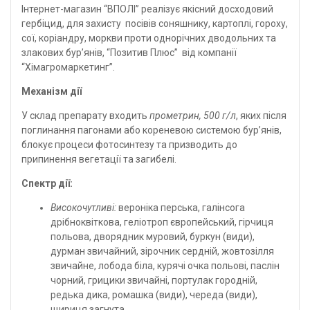
Інтернет-магазин “ВПОЛІ” реалізує якісний досходовий
гербіцид, для захисту посівів соняшнику, картоплі, гороху,
сої, коріандру, моркви проти однорічних дводольних та
злакових бур’янів, “Позитив Плюс” від компанії
“Хімагромаркетинг”.
Механізм дії
У склад препарату входить
прометрин, 500 г/л
, яких після
поглинання пагонами або кореневою системою бур’янів,
блокує процеси фотосинтезу та призводить до
припинення вегетації та загибелі.
Спектр дії:
Високочутливі:
вероніка перська, галінсога
дрібноквіткова, геліотроп європейський, гірчиця
польова, дворядник муровий, буркун (види),
дурман звичайний, зірочник сердній, жовтозілля
звичайне, лобода біла, курячі очка польові, паслін
чорний, грицики звичайні, портулак городній,
редька дика, ромашка (види), череда (види),
щириця загнута.