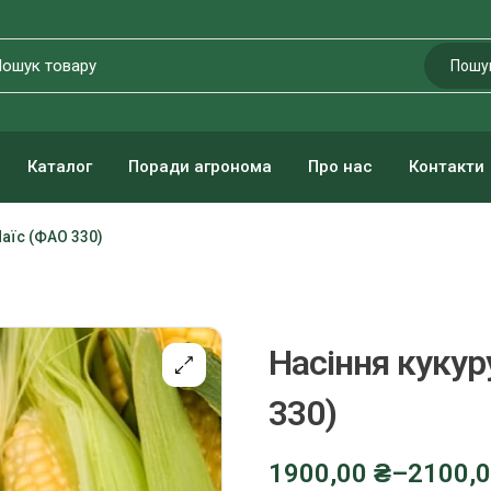
Пошу
Каталог
Поради агронома
Про нас
Контакти
аїс (ФАО 330)
Насіння куку
330)
1900,00
₴
–
2100,