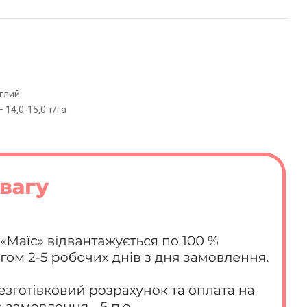
иглий
 14,0-15,0 т/га