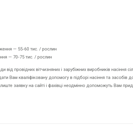
ення — 55-60 тис. / рослин
ня — 70-75 тис. / рослин
риди від провідних вітчизняних і зарубіжних виробників насіння
адати Вам кваліфіковану допомогу в підборі насіння та засобів
иште заявку на сайті і фахівці неодмінно допоможуть Вам придб