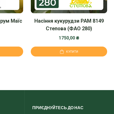
урум Маїс
Насіння кукурудзи РАМ 8149
Степова (ФАО 280)
1750,00
₴
КУПИТИ
ПРИЄДНУЙТЕСЬ ДО НАС