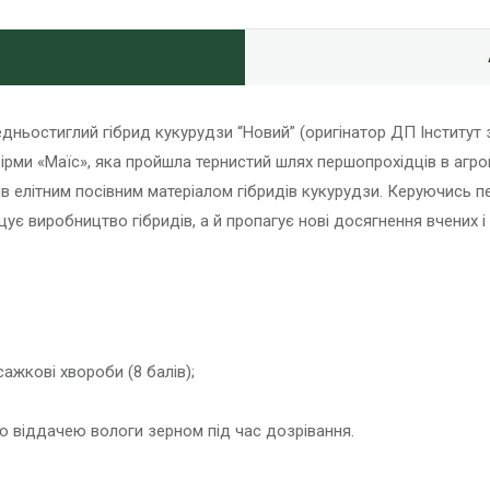
дньостиглий гібрид кукурудзи “Новий” (оригінатор ДП Інститут 
фірми «Маїс», яка пройшла тернистий шлях першопрохідців в агр
ків елітним посівним матеріалом гібридів кукурудзи. Керуючись
є виробництво гібридів, а й пропагує нові досягнення вчених і 
сажкові хвороби (8 балів);
ю віддачею вологи зерном під час дозрівання.