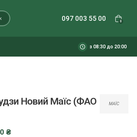
097 003 55 00
к
0
з 08:30 до 20:00
рудзи Новий Маїс (ФАО
МАЇС
00
₴