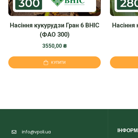
Насіння кукурудзи Гран 6 ВНІС
Насіння 
(ФАО 300)
3550,00
₴
КУПИТИ
ІНФОРМ
info@vpoli.ua