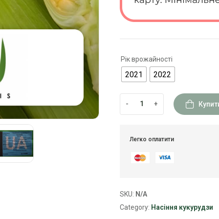
Рік врожайності
2021
2022
-
+
Купит
Легко оплатити
SKU:
N/A
Category:
Насіння кукурудзи