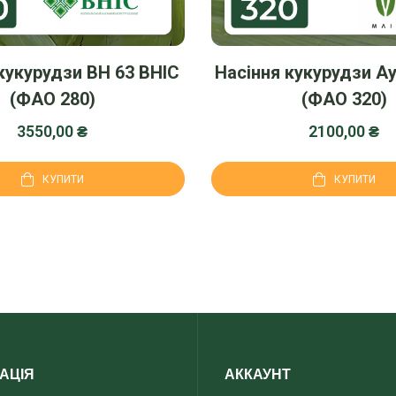
кукурудзи ВН 63 ВНІС
Насіння кукурудзи А
(ФАО 280)
(ФАО 320)
3550,00
₴
2100,00
₴
КУПИТИ
КУПИТИ
АЦІЯ
АККАУНТ