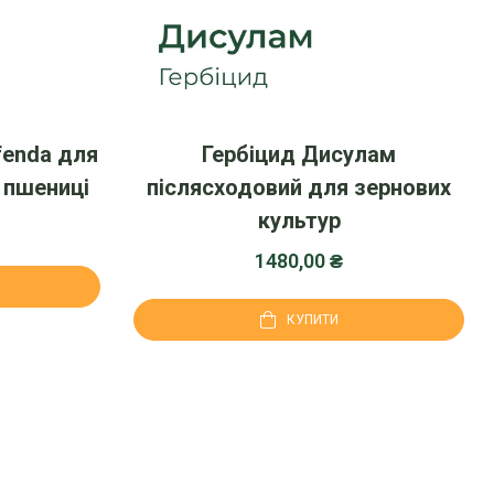
fenda для
Гербіцид Дисулам
 пшениці
післясходовий для зернових
культур
1480,00
₴
КУПИТИ