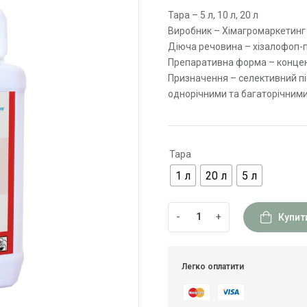
Тара – 5 л, 10 л, 20 л
Виробник – Хімагромаркетинг
Діюча речовина – хізалофоп-п-
Препаративна форма – концент
Призначення – селективний пі
однорічними та багаторічними
Тара
1 л
20 л
5 л
-
+
Купит
Легко оплатити