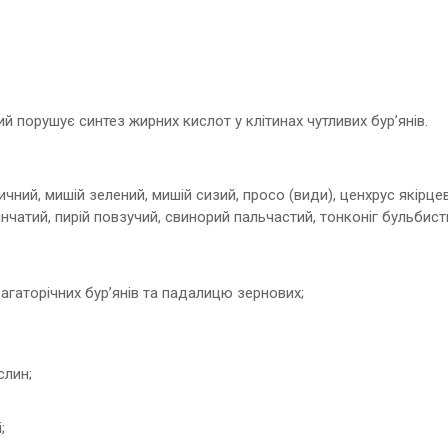
ий порушує синтез жирних кислот у клітинах чутливих бур’янів.
ичний, мишій зелений, мишій сизий, просо (види), ценхрус якірце
інчатий, пирій повзучий, свинорий пальчастий, тонконіг бульбист
агаторічних бур’янів та падалицю зернових;
слин;
;