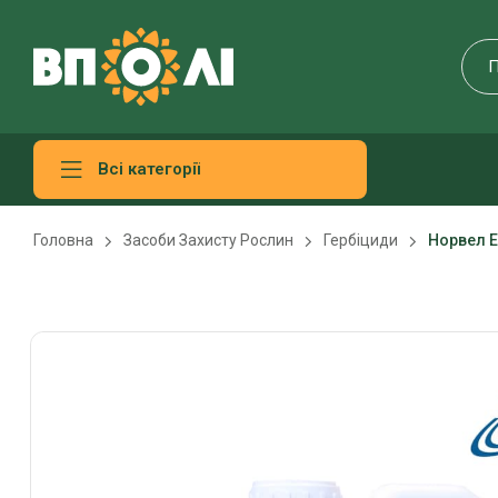
Всі категорії
Головна
Засоби Захисту Рослин
Гербіциди
Норвел Е