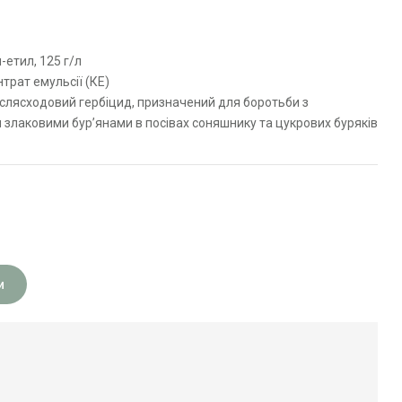
етил, 125 г/л
рат емульсії (КЕ)
слясходовий гербіцид, призначений для боротьби з
 злаковими бур’янами в посівах соняшнику та цукрових буряків
и