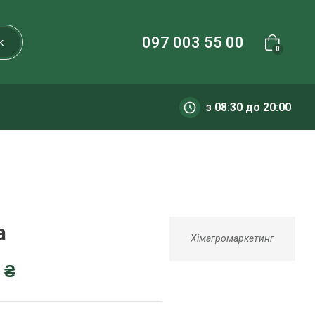
097 003 55 00
к
0
з 08:30 до 20:00
а
Хімагромаркетинг
0
₴