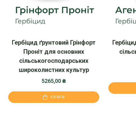
Гербіцид ґрунтовий Грінфорт
Гербіци
Проніт для основних
сільс
сільськогосподарських
широколистних культур
5265,00
₴
КУПИТИ