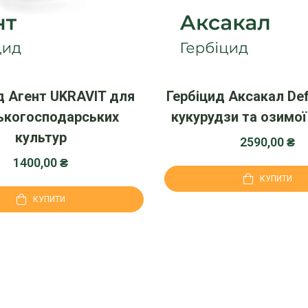
д Агент UKRAVIT для
Гербіцид Аксакал De
ькогосподарських
кукурудзи та озимої
культур
2590,00
₴
1400,00
₴
КУПИТИ
КУПИТИ