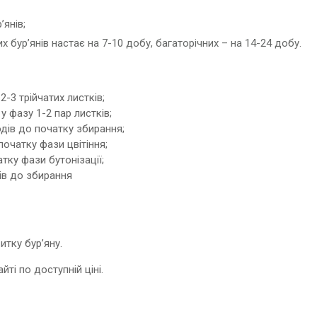
’янів;
 бур’янів настає на 7-10 добу, багаторічних – на 14-24 добу.
2-3 трійчатих листків;
у фазу 1-2 пар листків;
одів до початку збирання;
початку фази цвітіння;
тку фази бутонізації;
дів до збирання
тку бур’яну.
ті по доступній ціні.