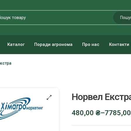
Пошу
Каталог
Поради агронома
Про нас
Контакти
кстра
Норвел Екстр
480,00
₴
–
7785,0