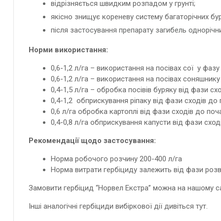
відрізняється швидким розпадом у грунті;
якісно знищує кореневу систему багаторічних бур
після зас
тосування препарату загибель однорічних
Норми використання:
0,6-1,2 л/га – використання на посівах сої у фазу 
0,6-1,2 л/га – використання на посівах соняшнику 
0,4-1,5 л/га – обробка посівів буряку від фази сх
0,4-1,2 обприскування ріпаку від фази сходів до 
0,6 л/га обробка картоплі від фази сходів до поча
0,4-0,8 л/га обприскування капусти від фази схо
Рекомендації щодо застосування:
Норма робочого розчину 200-400 л/га
Норма витрати гербіциду залежить від фази розви
Замовити гербіцид “Норвел Екстра” можна на нашому сай
Інші аналогічні гербіциди вибіркової дії дивіться
тут
.