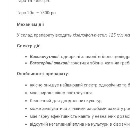
Тара 1л. -550грн.
Тара 20л. – 7300грн.
Механізм дії
У склад препарату входить
хізалофоп-п-етил, 125 г/л,
як
Спектр дії:
Високочутливі:
однорічні злакові: егілопс циліндр
Багаторічні злакові:
грястиця збірна, житняк греб
Особливості препарату:
якісно знищує найширший спектр однорічних та б
має широке вікно застосуання;
безпечний для дводольних культур;
може змішуватися з іншими засобами захисту ро
має гарну ефективність навіть у незначних дозах;
відсутній негативний вплив на культури в сівозміні