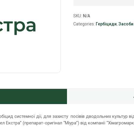
SKU:
N/A
Categories:
Гербіциди
,
Засоби
рбіцид системної дії, для захисту посівів дводольних культур в
л Екстра” (препарат-оригінал “Міура”) від компанії “Хімагромарк