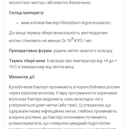
екологічно чистою і абсолютно безпечною.
Склад препарату:
живі клітини бактерії Rhizobium leguminosarum.
До кінця терміну зберігання кількість життєздатних
9
клітин становить не менше 2х 10
КУО / мл.
Препаративна форма:
рідина світло-жовтого кольору.
Термін зберігання
: 6 місяців при температурі від +4 до +
10 С в захищеному від світла місці.
Механізм дії:
Бульбочкові бактерії проникають в корені бобових рослин
через кореневі волоски. У міру просування по кореневих
волосках бактерії виділяють слиз, внаслідок чого
утворюються довгі нитки (або тяжі). Ці утворення, що
одержали назву інфекційних ниток, глибоко проникають
в корені рослини, де бактерії інтенсивно починають
розмножуватися, що стимулює швидкий поділ клітин