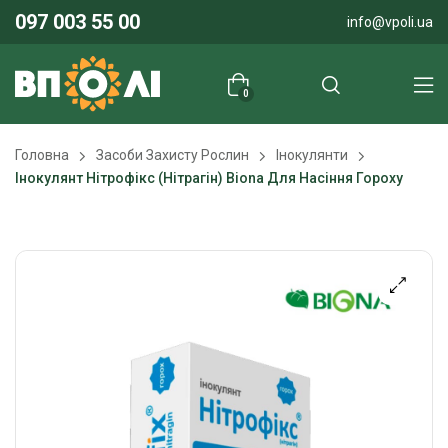
097 003 55 00
info@vpoli.ua
0
Головна
Засоби Захисту Рослин
Інокулянти
Інокулянт Нітрофікс (Нітрагін) Biona Для Насіння Гороху