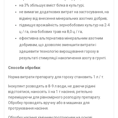
на 3% збільшує вміст білка в культурі;
не вимагає додаткових витрат на застосування, на
відміну від внесення мінеральних азотних добрив;
підвищує врожайність зернобобових культур на 2-4
ц / га, сіна бобових трав на 8,0 ц / га;
ефективна альтернатива мінеральним азотним
добривам, що дозволяє зменшити витрати і
здешевити технологію вирощування гороху в
результаті стимуляції накопичення азоту в грунті.
Способи обробки:
Норма витрати препарату для гороху становить 1 л / т.
Інокулянт розводять в 8-9 л води, не даючи рідині
відстоятися, наносять її на 1 т насіння, ретельно
перемішуючи для рівномірного розподілу препарату.
Обробку проводять вручну або в машинах для
протруювання насіння.
Обробку насіння хімічним протруючем на основі