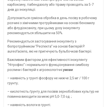
карбоксину, тіабендазолу або тіраму проводять за 5-7
днів до інокуляції.
Допускається сумісна обробка в день посіву в робочому
розчині з хімічними протруйниками на основі беномилу
або флудіоксанілу, при цьому дозу інокулянту
рекомендується збільшити на 50%.
Рекомендується застосування інокулянту з
біопротруйником “Респекта” на основі бактерій P.
аureofaciens, які не пригнічують бульбочкові бактерії.
Важливим фактором для ефективності інокулянту
“Нітрофікс” і нормального функціонування симбіозу
рослини і бактерій є агроекологічні
умови
:
– наявність у грунті фосфору не нижче 2,5 мг / 100 г
грунту;
– кислотність ґрунту для посівів зернобобових культур не
повинна виходити за межі pH 5,0-7,0 од .;
– наявність вологи в грунті.