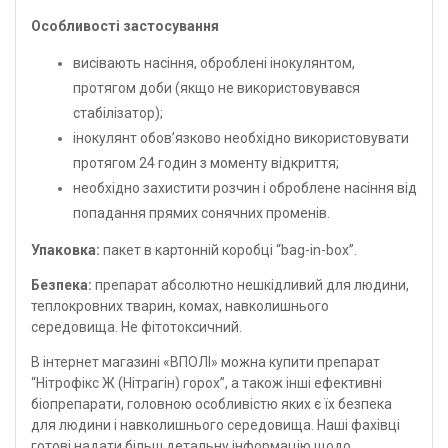
Особливості застосування
висівають насіння, оброблені інокулянтом,
протягом доби (якщо не використовувався
стабілізатор);
інокулянт обов’язково необхідно використовувати
протягом 24 годин з моменту відкриття;
необхідно захистити розчин і оброблене насіння від
попадання прямих сонячних променів.
Упаковка:
пакет в картонній коробці “bag-in-box”.
Безпека:
препарат абсолютно нешкідливий для людини,
теплокровних тварин, комах, навколишнього
середовища. Не фітотоксичний.
В
інтернет магазині «ВПОЛІ»
можна купити препарат
“
Нітрофікс
Ж (Нітрагін) горох”, а також
інші
ефективні
біопрепарати, головною особливістю яких є їх безпека
для людини і навколишнього середовища. Наші фахівці
готові надати більш детальну інформацію щодо