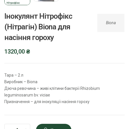
Інокулянт Нітрофікс
Biona
(Нітрагін) Biona для
насіння гороху
1320,00
₴
Тара – 2 л
Виробник – Biona
Діюча ревочина – живі клітини бактерії Rhizobium
leguminosarum bv. viciae
Призначення – для інокуляції насіння гороху