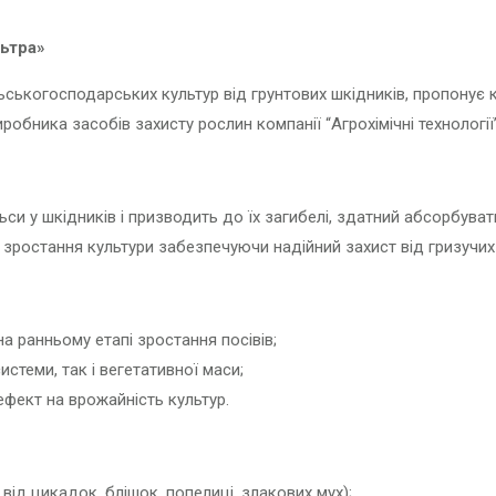
ьтра»
ьськогосподарських культур від грунтових шкідників, пропонує 
иробника засобів захисту рослин компанії “Агрохімічні технології”
льси у шкідників і призводить до їх загибелі, здатний абсорбув
у зростання культури забезпечуючи надійний захист від гризучих 
а ранньому етапі зростання посівів;
стеми, так і вегетативної маси;
ефект на врожайність культур.
т від цикадок, блішок, попелиці, злакових мух);