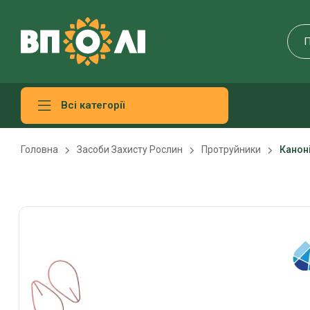
Всі категорії
Головна
Засоби Захисту Рослин
Протруйники
Канон