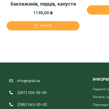
баклажанів, перців, капусти
1190,00
₴
КУПИТИ
ІНФОРМ
info@vpoli.ua
Гарантії 
(097) 003-55-00
Оплата і 
(095) 543-00-00
Партнери