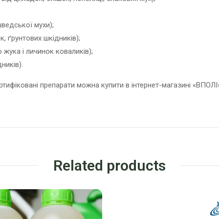
 шведської мухи);
ок, ґрунтових шкідників);
о жука і личинок коваликів);
ників).
ертифіковані препарати можна купити в інтернет-магазині «ВПОЛІ
Related products