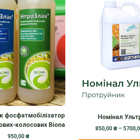
к фосфатмобілізатор
Номінал Ульт
ових-колосових Biona
850,00
₴
–
5700,
950,00
₴