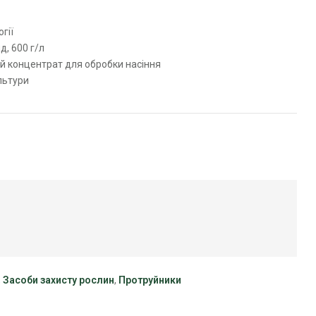
гії
, 600 г/л
̆ концентрат для обробки насіння
льтури
,
Засоби захисту рослин
,
Протруйники