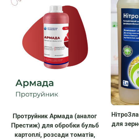
НітроЗла
Протруйник Армада (аналог
для зерн
Престиж) для обробки бульб
картоплі, розсади томатів,