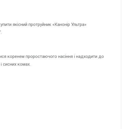
купити якісний протруйник «Канонір Ультра»
.
атися коренем проростаючого насіння і надходити до
і сисних комах.