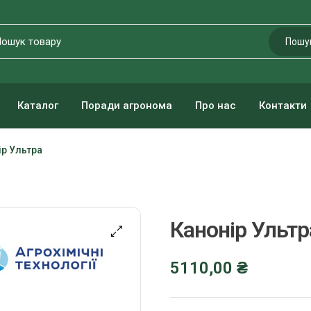
Пошу
Каталог
Поради агронома
Про нас
Контакти
ір Ультра
Канонір Ультр
5110,00
₴