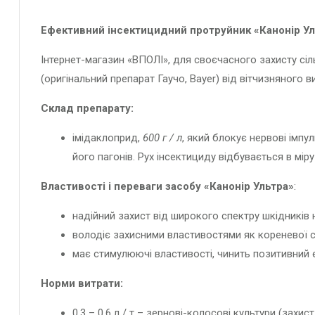
Ефективний інсектицидний протруйник «Канонір Ул
Інтернет-магазин «ВПОЛІ», для своєчасного захисту сіл
(оригінальний препарат Гаучо, Bayer) від вітчизняного в
Склад препарату:
імідаклоприд,
600 г / л
, який блокує нервові імпу
його пагонів. Рух інсектициду відбувається в мір
Властивості і переваги засобу «Канонір Ультра»
:
надійний захист від широкого спектру шкідників н
володіє захисними властивостями як кореневої си
має стимулюючі властивості, чинить позитивний 
Норми витрати:
0,3 – 0,6 л / т – зернові-колосові культури (захис