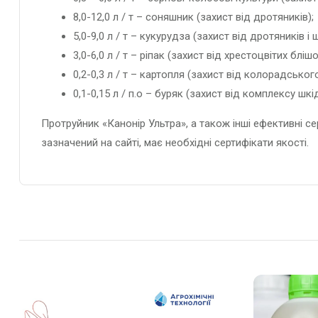
8,0-12,0 л / т – соняшник (захист від дротяників);
5,0-9,0 л / т – кукурудза (захист від дротяників і
3,0-6,0 л / т – ріпак (захист від хрестоцвітих бліш
0,2-0,3 л / т – картопля (захист від колорадськог
0,1-0,15 л / п.о – буряк (захист від комплексу шкід
Протруйник «Канонір Ультра», а також інші ефективні с
зазначений на сайті, має необхідні сертифікати якості.