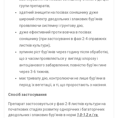
групи препаратів;
здатний знищити на посівах соняшнику дуже
широкий спектр дводольних і злакових бур’янів
проявляючи системну і грунтову дію;
дуже ефективний проти вовчка в посівах
соняшнику (при застосуванні в фазі 2-4 справжніх
листків культури);
зупиняє ріст бур’янів через годину після обработікі,
що з часом проявляється у вигляді хлорозу і
антоціанового забарвлення; повністю бур’ян гине
через 3-6 тижнів;
має тривалу дію, контролюючи не лише бур’яни в
період їх вегетації, а ті, що проростають з насіння.
Спосіб застосування
Препарат застосовується у фазі 2-8 листків культури на
початкових стадіях розвитку однорічних і багаторічних
дводольних і злакових бур’янів в нормі
1,0-1,2 л / га.