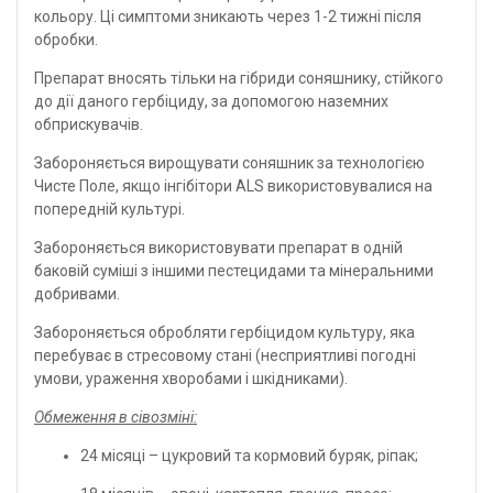
кольору. Ці симптоми зникають через 1-2 тижні після
обробки.
Препарат вносять тільки на гібриди соняшнику, стійкого
до дії даного гербіциду, за допомогою наземних
обприскувачів.
Забороняється вирощувати соняшник за технологією
Чисте Поле, якщо інгібітори ALS використовувалися на
попередній культурі.
Забороняється використовувати препарат в одній
баковій суміші з іншими пестецидами та мінеральними
добривами.
Забороняється обробляти гербіцидом культуру, яка
перебуває в стресовому стані (несприятливі погодні
умови, ураження хворобами і шкідниками).
Обмеження в сівозміні:
24 місяці – цукровий та кормовий буряк, ріпак;