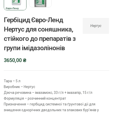
Гербіцид Євро-Ленд
Нертус
Нертус для соняшника,
стійкого до препаратів з
групи імідазолінонів
3650,00
₴
Тара – 5 л
Виробник – Нертус
Діюча речовина – імазамокс, 33 г/л + імазапір, 15 г/л
Формуляція – розчинний концентрат
Призначення – гербіцид системної та ґрунтової дії для
знищення однорічних дводольних та злакових бур’янів у