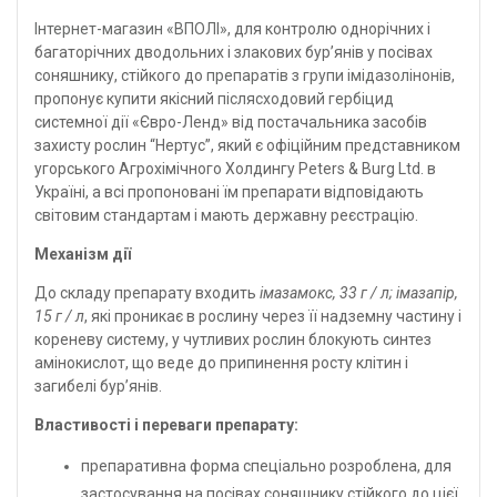
Інтернет-магазин «ВПОЛІ»
, для контролю однорічних і
багаторічних дводольних і злакових бур’янів у посівах
соняшнику, стійкого до
препаратів з групи імідазолінонів,
пропонує купити якісний
післясходовий гербіцид
системної дії «Євро-Ленд» від постачальника засобів
захисту рослин “Нертус”, який є офіційним представником
угорського Агрохімічного Холдингу Peters & Burg Ltd. в
Україні, а всі пропоновані їм препарати відповідають
світовим стандартам і мають державну реєстрацію.
Механізм дії
До складу препарату входить
імазамокс, 33 г / л; імазапір,
15 г / л
, які проникає в рослину через її надземну частину і
кореневу систему, у чутливих рослин блокують синтез
амінокислот, що веде до припинення росту клітин і
загибелі бур’янів.
Властивості і переваги препарату:
препаративна форма спеціально розроблена, для
застосування на посівах соняшнику стійкого до цієї