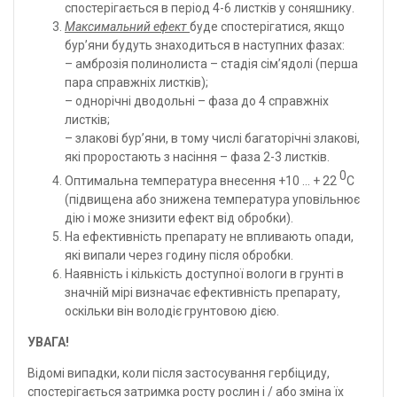
спостерігається в період 4-6 листків у соняшнику.
Максимальний ефект
буде спостерігатися, якщо
бур’яни будуть знаходиться в наступних фазах:
– амброзія полинолиста – стадія сім’ядолі (перша
пара справжніх листків);
– однорічні дводольні – фаза до 4 справжніх
листків;
– злакові бур’яни, в тому числі багаторічні злакові,
які проростають з насіння – фаза 2-3 листків.
0
Оптимальна температура внесення +10 … + 22
С
(підвищена або знижена температура уповільнює
дію і може знизити ефект від обробки).
На ефективність препарату не впливають опади,
які випали через годину після обробки.
Наявність і кількість доступної вологи в грунті в
значній мірі визначає ефективність препарату,
оскільки він володіє грунтовою дією.
УВАГА!
Відомі випадки, коли після застосування гербіциду,
спостерігається затримка росту рослин і / або зміна їх