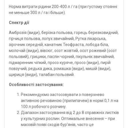
Норма витрати рідини 200-400 л / га (при густому стоянні
не меньше 300 л / га і більше).
Спектр дії
Амброзія (види), берізка польова, горець березковидний,
гірчиця польова, лопух звичайний, Рутка лікарська,
зірочник середній, канатник Теофраста, лобода біла,
молочай (види), вівсюг, осот жовтий, осот рожевий (осот
польовий), грицики, паслін чорний, пікульнік звичайний,
підмаренник чіпкий, просо куряче, просо (види), пирій
повзучий, редька дика, ромашка (види), мишій (види),
щириця (види), талабан польовий.
Особливості застосування:
Рекомендуємо застосовувати з поверхнево
активною речовиною (прилипачем) в нормі 0,1 л на
100 л робочого розчину.
Діапазон застосування від 2 до 8 справжніх листків
у культурних рослин. Оптимальне внесення – при
масовій появі сходів бур’янів, часто це