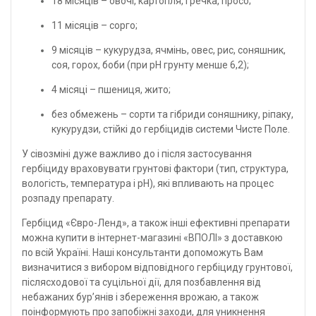
18 місяців – овочі, картопля, гречка, просо;
11 місяців – сорго;
9 місяців – кукурудза, ячмінь, овес, рис, соняшник,
соя, горох, боби (при рН грунту менше 6,2);
4 місяці – пшениця, жито;
без обмежень – сорти та гібриди соняшнику, ріпаку,
кукурудзи, стійкі до гербіцидів системи Чисте Поле.
У сівозміні дуже важливо до і після застосування
гербіциду враховувати грунтові фактори (тип, структура,
вологість, температура і рН), які впливають на процес
розпаду препарату.
Гербіцид «Євро-Ленд», а також інші ефективні препарати
можна купити в
інтернет-магазині «ВПОЛІ»
з доставкою
по всій Україні. Наші консультанти допоможуть Вам
визначитися з вибором відповідного гербіциду грунтової,
післясходової та суцільної дії, для позбавлення від
небажаних бур’янів і збереження врожаю, а також
поінформують про запобіжні заходи, для уникнення