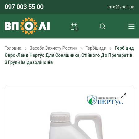
097 003 55 00
info@vpoli.ua
0
Головна
Засоби Захисту Рослин
Гербіциди
Гербіцид
Євро-Ленд Нертус Для Соняшника, Стійкого До Препаратів
З Групи Імідазолінонів