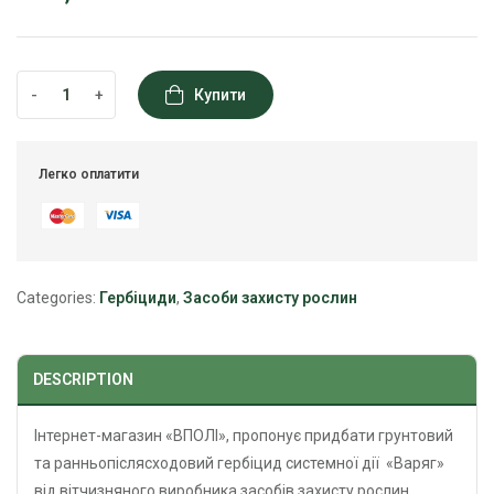
-
+
Купити
Легко оплатити
Categories:
Гербіциди
,
Засоби захисту рослин
DESCRIPTION
Інтернет-магазин «ВПОЛІ», пропонує придбати грунтовий
та ранньопіслясходовий гербіцид системної дії «Варяг»
від вітчизняного виробника засобів захисту рослин