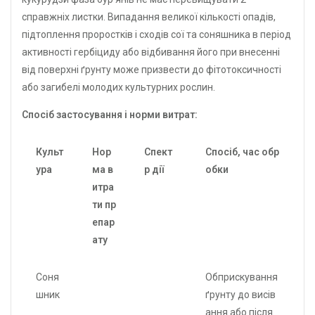
справжніх листки. Випадання великої кількості опадів,
підтоплення проростків і сходів сої та соняшника в період
активності гербіциду або відбивання його при внесенні
від поверхні ґрунту може призвести до фітотоксичності
або загибелі молодих культурних рослин.
Спосіб застосування і норми витрат:
Культ
Нор
Спект
Спосіб, час обр
ура
ма в
р дії
обки
итра
ти пр
епар
ату
Соня
Обприскування
шник
ґрунту до висів
ання або після