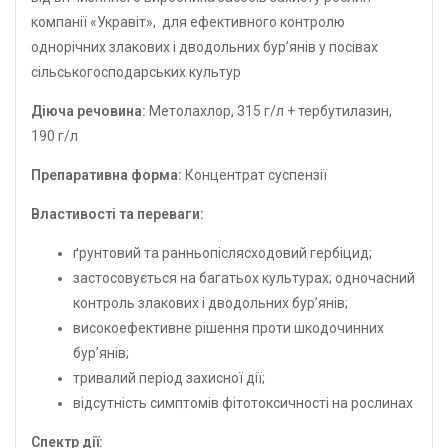
компанії «Укравіт», для ефективного контролю
однорічних злакових і дводольних бур’янів у посівах
сільськогосподарських культур
Діюча речовина:
Метолахлор, 315 г/л + тербутилазин,
190 г/л
Препаративна форма:
Концентрат суспензії
Властивості та переваги:
ґрунтовий та ранньопіслясходовий гербіцид;
застосовується на багатьох культурах; одночасний
контроль злакових і дводольних бур’янів;
високоефективне рішення проти шкодочинних
бур’янів;
тривалий період захисної дії;
відсутність симптомів фітотоксичності на рослинах
Спектр дії: