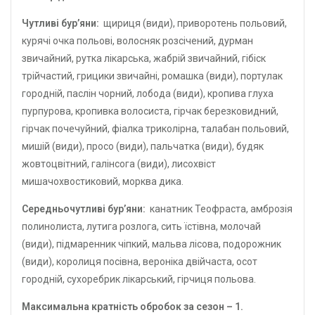
Чутливі бур’яни:
щириця (види), приворотень польовий,
курячі очка польові, волосняк розсічений, дурман
звичайний, рутка лікарська, жабрій звичайний, гібіск
трійчастий, грицики звичайні, ромашка (види), портулак
городній, паслін чорний, лобода (види), кропива глуха
пурпурова, кропивка волосиста, гірчак березковидний,
гірчак почечуйний, фіалка триколірна, талабан польовий,
мишій (види), просо (види), пальчатка (види), будяк
жовтоцвітний, галінсога (види), лисохвіст
мишачохвостиковий, морква дика.
Середньочутливі бур’яни:
канатник Теофраста, амброзія
полинолиста, лутига розлога, сить їстівна, молочай
(види), підмаренник чіпкий, мальва лісова, подорожник
(види), королиця посівна, вероніка двійчаста, осот
городній, сухоребрик лікарський, гірчиця польова.
Максимальна кратність обробок за сезон – 1.