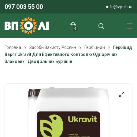
097 003 55 00
info@vpoli.ua
0
Головна
Засоби Захисту Рослин
Гербіциди
Гербіцид
Варяг Ukravit Для Ефективного Контролю Однорічних
Злакових І Дводольних Бур’янів