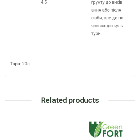
4.5
ґрунту до висів
ання або після
сівби, але до по
яви сходів куль
тури
Тара:
20л.
Related products