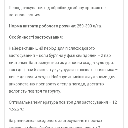
Період очікування від обробки до збору врожаю не
встановлюється
Норма витрати робочого розчину:
250-300 л/га.
Особливостi застосування:
Найефективніший період для післясходового
застосування – коли бур’яни у фазі сім’ядолей – 2 пар
листочків. Застосовується як до появи сходів культури,
так і до фази 5 листків у кукурудзи; в посівах соняшника –
лише до появи сходів. Найсприятливішими умовами для
використання препарату є тепла погода, достатня
вологість повітря та ґрунту.
Оптимальна температура повітря для застосування – 12
°С-25 °С.
За ранньопіслясходового застосування в посівах
кукурудзи фаза бур’янів не має перевищувати 2