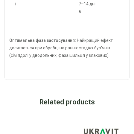
і
7–14 дні
в
Оптимальна фаза застосування:
Найкращий ефект
досягається при обробці на ранніх стадіях бур’янів
(сім’ядолі у дводольних, фаза шильця у злакових).
Related products