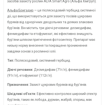
засобів захисту рослин ALFA Smart Agro (Альфа Хімгруп).
Альфа Бригадир
— це післясходовий гербіцид системної
дії, що використовується для захисту посівів цукрових
буряків від однорічних дводольних та деяких злакових
бур’янів. Він містить три діючі речовини: десмедифам,
фенмедифам та етофумезат, які ефективно знищують
бур’яни шляхом пригнічення фотосинтезу. Препарат має
низьку норму внесення та покращене проникнення
завдяки основі з рослинної олії.
Тип:
Післясходовий, системний гербіцид.
Діючі речовини:
Десмедифам (71г/л), фенмедифам
(91г/л), етофумезат (112г/л).
Призначення:
Захист цукрових буряків від бур’янів.
Шкідливі об’єкти:
Ефективно контролює широкий спектр
бур’янів, таких як лобода, дурман, жабрій, спориш, мак