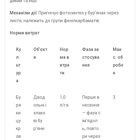
дикий та інші.
Механізм дії:
Пригнічує фотосинтез у бур’янах через
листя, належить до групи фенілкарбаматів.
Норми витрат
Ку
Об’єкт
Нор
Фаза за
Мак
л
и
ма в
стосува
с. об
ьт
итра
ння
робо
ур
ти
к
а
Бу
Двод
1,0
Перше в
3
ря
ольні і
л/га
несення
ки
злако
— фаза с
цу
ві бу
ім’ядол
кр
р’яни
ь, повто
ов
ри через