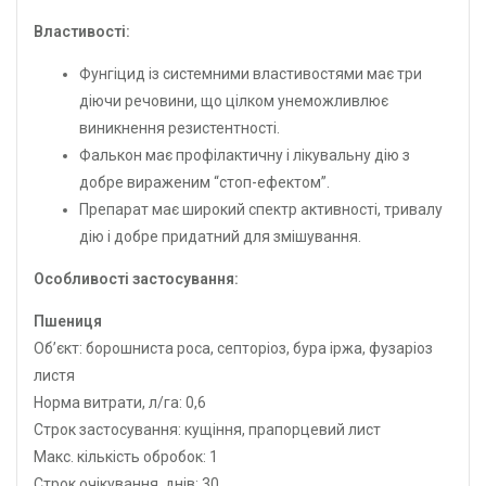
Властивості:
Фунгіцид із системними властивостями має три
діючи речовини, що цілком унеможливлює
виникнення резистентності.
Фалькон має профілактичну і лікувальну дію з
добре вираженим “стоп-ефектом”.
Препарат має широкий спектр активності, тривалу
дію і добре придатний для змішування.
Особливості застосування:
Пшениця
Об’єкт: борошниста роса, септоріоз, бура іржа, фузаріоз
листя
Норма витрати, л/га: 0,6
Строк застосування: кущіння, прапорцевий лист
Макс. кількість обробок: 1
Строк очікування, днів: 30