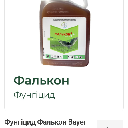
Фунгіцид Фалькон Bayer