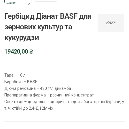
Гербіцид Діанат BASF для
BASF
зернових культур та
кукурудзи
19420,00
₴
Тара – 10 л
Виробник – BASF
Діюча речовина – 480 г/л дикамба
Препаративна форма – розчинний концентрат
Спектр дії – дводольні однорічні та деякі багаторічні бур’яни, у
т. ч. стійкі до 2,4-Д і 2М-4х