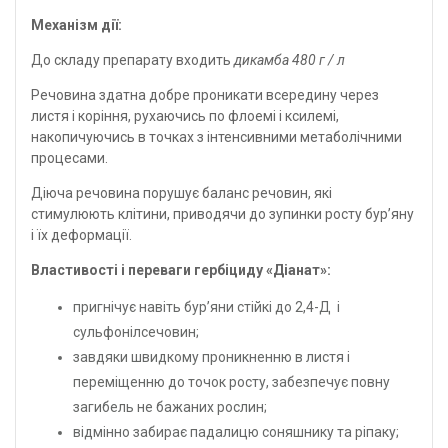
Механізм дії:
До складу препарату входить
дикамба 480 г / л
Речовина здатна добре проникати всередину через
листя і коріння, рухаючись по флоемі і ксилемі,
накопичуючись в точках з інтенсивними метаболічними
процесами.
Діюча речовина порушує баланс речовин, які
стимулюють клітини, приводячи до зупинки росту бур’яну
і їх деформації.
Властивості і переваги гербіциду «Діанат»:
пригнічує навіть бур’яни стійкі до 2,4-Д і
сульфонілсечовин;
завдяки швидкому проникненню в листя і
переміщенню до точок росту, забезпечує повну
загибель не бажаних рослин;
відмінно забирає падалицю соняшнику та ріпаку;