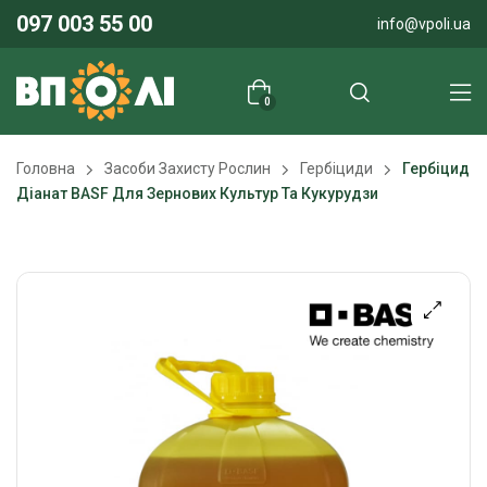
097 003 55 00
info@vpoli.ua
0
Головна
Засоби Захисту Рослин
Гербіциди
Гербіцид
Діанат BASF Для Зернових Культур Та Кукурудзи