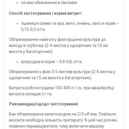
не має обмеження в сівозміні
Спосіб застосування і норми витрат:
пшениця озима та яра, жито, ячмінь, овес в нормі –
0,15-0,3 л/га.
Обприскування навесні у фазі кущіння культури до
виходу в трубочку (2-4 листка у однорічних та 15 см
висоти у багаторічних).
кукурудза
в нормі – 0,4-0,8, л/га.
Обприскування у фазі 3-5 листків культури (2-4 листка у
однорічних та 15 см висоти у багаторічних).
Витрата робочої рідини 150-400 л / га., при авіаобробці
витрата складає л / га.
Рекомендації щодо застосування:
Бак обприскувача залити водою на 2/3 об’єму. Повільно
вносити необхідну кількість препарату. В цей час розчин
повинен перемішуватися, тому включити мішалку