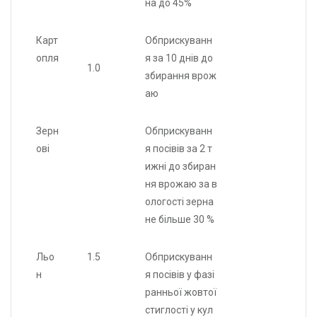
на до 45%
Карт
Обприскуванн
опля
я за 10 днів до
1.0
збирання врож
аю
Зерн
Обприскуванн
ові
я посівів за 2 т
ижні до збиран
ня врожаю за в
ологості зерна
не більше 30 %
Льо
1.5
Обприскуванн
н
я посівів у фазі
ранньої жовтої
стиглості у кул