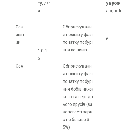
ту, л/г
у врож
а
аю, діб
Сон
Обприскуванн
яшн
я посівів у фазі
6
ик
початку побурі
ння кошиків
1.0-1.
5
Соя
Обприскуванн
я посівів у фазі
початку побурі
ння бобів нижн
ього та середн
ього ярусів (за
вологості зерн
а не більше 3
5%)