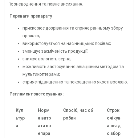
їх зневоднення та повне висихання.
Переваги препарату
прискорює дозрівання та сприяє ранньому збору
врожаю;
використовується на насінницьких посівах;
зменшує засміченість продукції;
знижує вологість зерна;
можливість застосування авіаційним методом та
мультикоптерами;
сприяє підвищенню та покращенню якості врожаю.
Регламент застосування:
Кул
Норм
Спосіб, час об
Строк
ьтур
а витр
робки
очікув
а
ати пр
ання д
епара
о збор