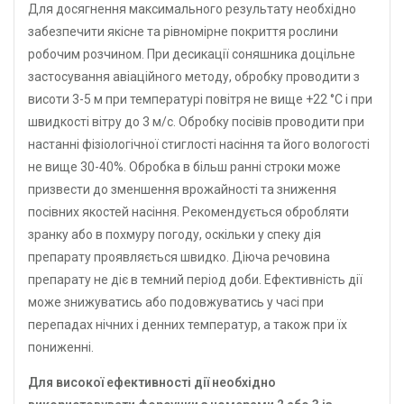
Для досягнення максимального результату необхідно
забезпечити якісне та рівномірне покриття рослини
робочим розчином. При десикації соняшника доцільне
застосування авіаційного методу, обробку проводити з
висоти 3-5 м при температурі повітря не вище +22 °С і при
швидкості вітру до 3 м/с. Обробку посівів проводити при
настанні фізіологічної стиглості насіння та його вологості
не вище 30-40%. Обробка в більш ранні строки може
призвести до зменшення врожайності та зниження
посівних якостей насіння. Рекомендується обробляти
зранку або в похмуру погоду, оскільки у спеку дія
препарату проявляється швидко. Діюча речовина
препарату не діє в темний період доби. Ефективність дії
може знижуватись або подовжуватись у часі при
перепадах нічних і денних температур, а також при їх
пониженні.
Для високої ефективності дії необхідно