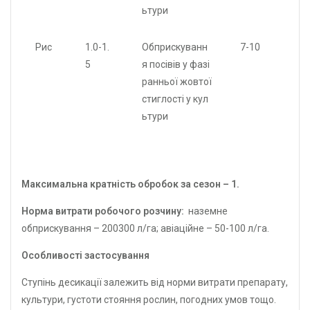
ьтури
Рис
1.0-1.
Обприскуванн
7-10
5
я посівів у фазі
ранньої жовтої
стиглості у кул
ьтури
Максимальна кратність обробок за сезон – 1.
Норма витрати робочого розчину:
наземне
обприскування – 200300 л/га; авіаційне – 50-100 л/га.
Особливостi застосування
Ступінь десикації залежить від норми витрати препарату,
культури, густоти стояння рослин, погодних умов тощо.