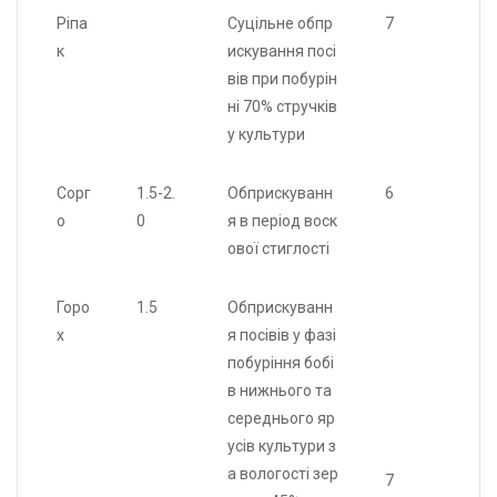
Ріпа
Суцільне обпр
7
к
искування посі
вів при побурін
ні 70% стручків
у культури
Сорг
1.5-2.
Обприскуванн
6
о
0
я в період воск
ової стиглості
Горо
1.5
Обприскуванн
х
я посівів у фазі
побуріння бобі
в нижнього та
середнього яр
усів культури з
а вологості зер
7