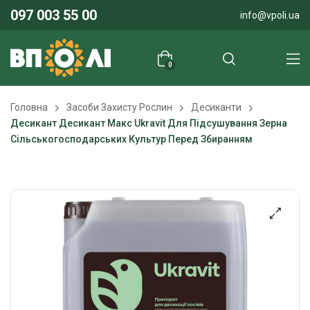
097 003 55 00
info@vpoli.ua
0
Головна
Засоби Захисту Рослин
Десиканти
Десикант Десикант Макс Ukravit Для Підсушування Зерна
Сільськогосподарських Культур Перед Збиранням