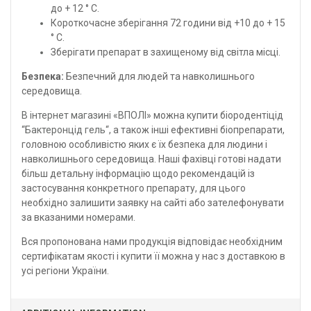
до + 12 ° С.
Короткочасне зберігання 72 години від +10 до + 15
° С.
Зберігати препарат в захищеному від світла місці.
Безпека:
Безпечний для людей та навколишнього
середовища.
В інтернет магазині «ВПОЛІ»
можна купити біородентіцід
“
Бактеронцід гель
“, а також інші ефективні біопрепарати,
головною особливістю яких є їх безпека для людини і
навколишнього середовища. Наші фахівці готові надати
більш детальну інформацію щодо рекомендацій із
застосування конкретного препарату, для цього
необхідно залишити заявку на сайті або зателефонувати
за вказаними
номерами
.
Вся пропонована нами продукція відповідає необхідним
сертифікатам якості і купити її можна у нас з доставкою в
усі регіони України.