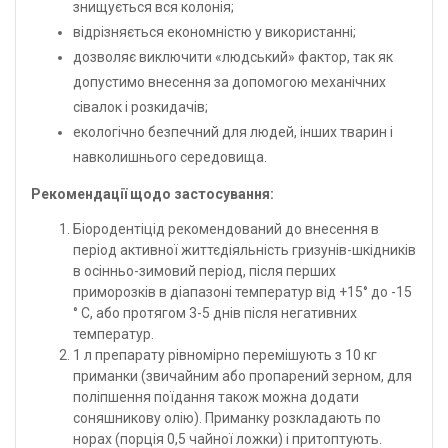
знищується вся колонія;
відрізняється економністю у використанні;
дозволяє виключити «людський» фактор, так як
допустимо внесення за допомогою механічних
сівалок і розкидачів;
екологічно безпечний для людей, інших тварин і
навколишнього середовища.
Рекомендації щодо застосування:
Біородентіцід рекомендований до внесення в
період активної життєдіяльність гризунів-шкідників
в осінньо-зимовий період, після перших
приморозків в діапазоні температур від +15° до -15
° С, або протягом 3-5 днів після негативних
температур.
1 л препарату рівномірно перемішують з 10 кг
приманки (звичайним або пропарений зерном, для
поліпшення поїдання також можна додати
соняшникову олію). Приманку розкладають по
норах (порція 0,5 чайної ложки) і притоптують.