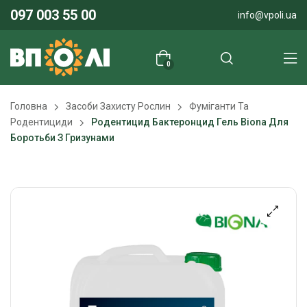
097 003 55 00
info@vpoli.ua
0
Головна
Засоби Захисту Рослин
Фуміганти Та
Родентициди
Родентицид Бактеронцид Гель Biona Для
Боротьби З Гризунами