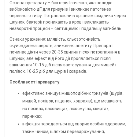
Основа препарату – бактерія Ісаченко, яка володіє
вибірковістю дії для гризунів і викликає патогенез
черевного тифу. Потрапляючи в організм шкідника через
шлунок, бактерії проникають в кров і викликають
незворотні процеси – септицемію і подальшу загибель.
Ознаки ураження: млявість, сльозоточивість,
скуйовджена шерсть, зниження апетиту. Препарат
починає діяти через 20-35 хвилин після потрапляння в
шлунок, але ефект від його дії проявляється після
закінчення 10-15 діб після застосування для мишей і
полівок, 10-25 діб для щурів і ховрахів.
Особливості препарату:
ефективно знищує мишоподібних гризунів (щурів,
мишей, полівок, піщанок, ховрахів), що мешкають
на посівах, пасовищах, лісосмугах, скиртах,
парниках;
інфекція передається від хворих особин здоровим,
таким чином, шляхом перезаражування,