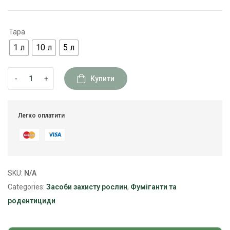
Тара
1 л
10 л
5 л
-
+
Купити
Легко оплатити
SKU:
N/A
Categories:
Засоби захисту рослин
,
Фуміганти та
родентициди