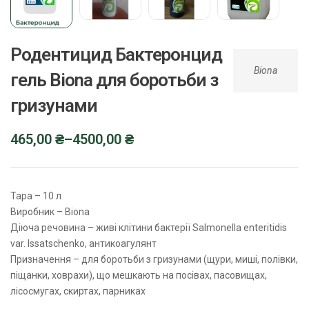
Родентицид Бактеронцид
Biona
гель Biona для боротьби з
гризунами
465,00
₴
–
4500,00
₴
Тара – 10 л
Виробник – Biona
Діюча речовина – живі клітини бактерії Salmonella enteritidis
var. Issatschenko, антикоагулянт
Призначення – для боротьби з гризунами (щури, миші, полівки,
піщанки, ховрахи), що мешкають на посівах, пасовищах,
лісосмугах, скиртах, парниках