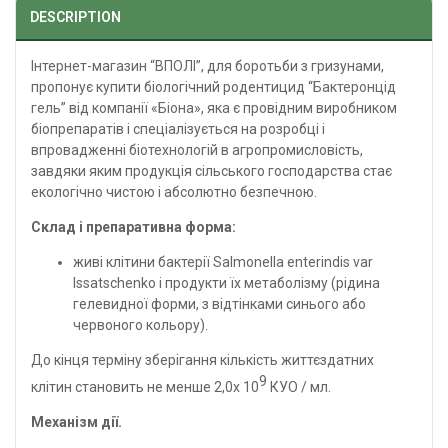
DESCRIPTION
Інтернет-магазин “ВПОЛІ”
, для боротьби з гризунами,
пропонує купити біологічний родентицид “
Бактеронцід
гель
” від компанії «
Біона
», яка є провідним виробником
біопрепаратів і спеціалізується на розробці і
впровадженні біотехнологій в агропромисловість,
завдяки яким продукція сільського господарства стає
екологічно чистою і абсолютно безпечною.
Склад і препаративна форма:
живі клітини бактерії Salmonella enterindis var
Issatschenko і продукти їх метаболізму (рідина
гелевидної форми, з відтінками синього або
червоного кольору).
До кінця терміну зберігання кількість життєздатних
9
клітин становить не менше 2,0х 10
КУО / мл.
Механізм дії.