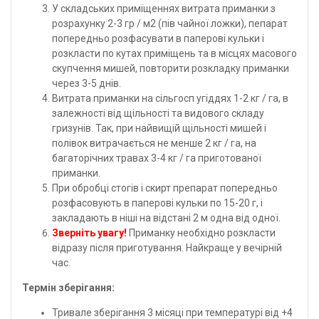
У складських приміщеннях витрата приманки з
розрахунку 2-3 гр / м2 (пів чайної ложки), пепарат
попередньо розфасувати в паперові кульки і
розкласти по кутах приміщень та в місцях масового
скупчення мишей, повторити розкладку приманки
через 3-5 днів.
Витрата приманки на сільгосп угіддях 1-2 кг / га, в
залежності від щільності та видового складу
гризунів. Так, при найвищій щільності мишей і
полівок витрачається не менше 2 кг / га, на
багаторічних травах 3-4 кг / га приготованої
приманки.
При обробці стогів і скирт препарат попередньо
розфасовують в паперові кульки по 15-20 г, і
закладають в ніші на відстані 2 м одна від одної.
Зверніть увагу!
Приманку необхідно розкласти
відразу після приготування. Найкраще у вечірній
час.
Термін зберігання:
Тривале зберігання 3 місяці при температурі від +4